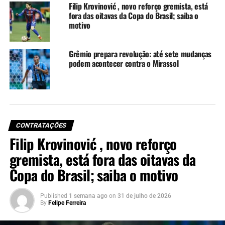
Filip Krovinović , novo reforço gremista, está
no começo do mês com o início da janela de
fora das oitavas da Copa do Brasil; saiba o
transferências.
motivo
🚨 Grêmio, Nacional e
Grêmio prepara revolução: até sete mudanças
Rochet chegaram a um
podem acontecer contra o Mirassol
acerto, e o goleiro uruguaio
será o novo arqueiro do
tricolor!
CONTRATAÇÕES
Filip Krovinović , novo reforço
⚠️ A partir do dia 01/07,
gremista, está fora das oitavas da
Rochet deve chegar a Porto
Copa do Brasil; saiba o motivo
Alegre para iniciar os
trabalhos pelo Imortal!
Published
1 semana ago
on
31 de julho de 2026
By
Felipe Ferreira