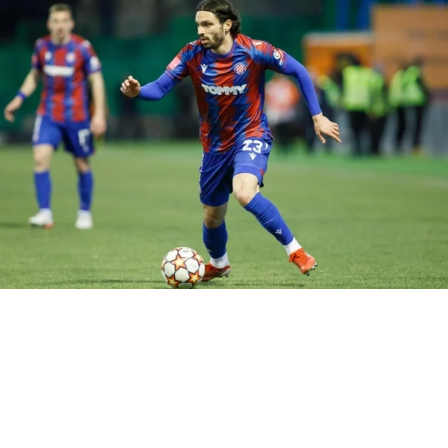
🗞 |
@faridgermano
pic.twitter.com/4yrmiSq2Vj
— Lorenzo Gomes (@gomes_fdg)
May 13, 2023
Caso Adriel gerou necessidade
Com Adriel se destacando no Campeonato Gaúcho,
sendo inclusive um dos grandes responsáveis pelo título
do Imortal, o Grêmio chegou a descartar a necessidade de
buscar um novo goleiro no mercado. No entanto, após o
caso polêmico envolvendo o comportamento e as
punições ao jovem atleta, a busca por novo arqueiro se
iniciou mais uma vez.
O pedido de desculpas de Adriel parece ter apagado ao
menos um pouco do incêndio, no entanto ainda não
mostrou ser o suficiente. O atleta não recuperou seu
posto de titular na equipe, e nem sequer está relacionado