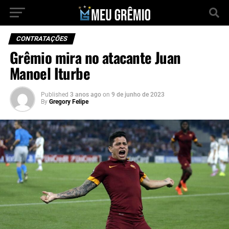
CONTRATAÇÕES
Grêmio mira no atacante Juan
Manoel Iturbe
Published
3 anos ago
on
9 de junho de 2023
By
Gregory Felipe