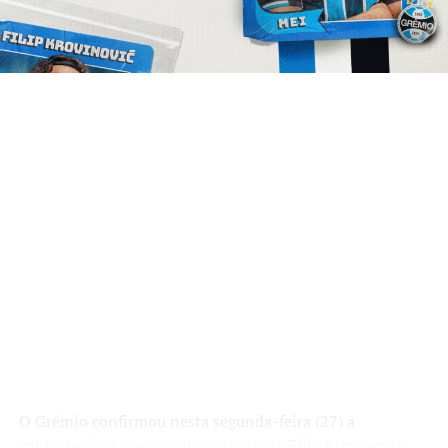
o Hajduk Split colaborou com o processo e aceitou
encerrar o vínculo de forma amigável após cinco
temporadas.
Com isso, o Tricolor Gaúcho evitou gastos com direitos
econômicos e concentrou o investimento apenas nos
vencimentos do atleta. A estratégia faz parte do
planejamento da direção para reforçar o elenco sem
comprometer ainda mais as finanças do clube.
Filip Krovinovic assinará por duas
temporadas
Depois de concluir a rescisão na Croácia, Krovinovic ficou
livre para assinar contrato com o
Imortal
até o fim de
2028. A diretoria considera que o salário está alinhado ao
orçamento estabelecido para a atual temporada.
O Grêmio confirmou nesta segunda-feira (27) a
Agora, o meia desembarca em Porto Alegre para realizar
contratação do meio-campista croata Filip Krovinović.