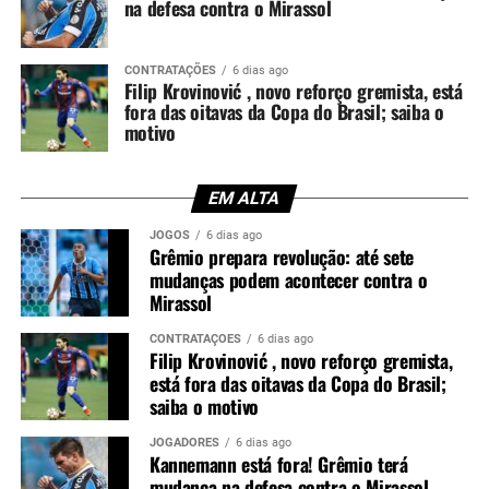
na defesa contra o Mirassol
Forest. Com isso, enfrentou diferentes estilos de jogo e
adquiriu maior versatilidade, fator que pode facilitar sua
adaptação ao futebol brasileiro.
CONTRATAÇÕES
6 dias ago
Filip Krovinović , novo reforço gremista, está
fora das oitavas da Copa do Brasil; saiba o
Você precisa ver também:
Grêmio domina
motivo
taticamente, empata com o Fluminense e segue
fora do Z-4
EM ALTA
Disputa por espaço no elenco gremista
JOGOS
6 dias ago
Grêmio prepara revolução: até sete
Com a chegada de Krovinović, o mister Luís Castro passa
mudanças podem acontecer contra o
a contar com mais uma alternativa para o setor de
Mirassol
armação. No entanto, o meia precisará conquistar seu
CONTRATAÇÕES
6 dias ago
espaço diariamente nos treinamentos e disputar posição
Filip Krovinović , novo reforço gremista,
com os demais jogadores da função.
está fora das oitavas da Copa do Brasil;
saiba o motivo
Dessa maneira, a tendência é que a concorrência interna
aumente e eleve o nível de competitividade do elenco.
JOGADORES
6 dias ago
Kannemann está fora! Grêmio terá
Consequentemente, o Grêmio pode ganhar mais
mudança na defesa contra o Mirassol