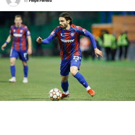
jogou um Sul-Americano
By
Felipe Ferreira
Sub-20” disse Balbo ao
jornal português, Record.
Entretanto, o atacante passou por vários clubes como
Roma-ITA, Verona-ITA, Bournemouth-ING, River Plate-
ARG, mas não chegou a confirmar as expectativas.
O jornalista paraguaio, Mauricio Caballero falou a
respeito de Iturbe.
“É um jogador ofensivo.
Tinha características
parecidas com Messi,
quando começou, mas
apostando na força e na