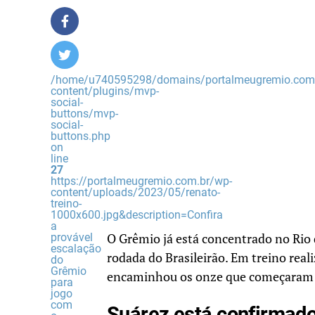
/home/u740595298/domains/portalmeugremio.com.
content/plugins/mvp-
social-
buttons/mvp-
social-
buttons.php
on
line
27
https://portalmeugremio.com.br/wp-
content/uploads/2023/05/renato-
treino-
1000x600.jpg&description=Confira
a
provável
O Grêmio já está concentrado no Rio 
escalação
rodada do Brasileirão. Em treino real
do
Grêmio
encaminhou os onze que começaram a
para
jogo
com
Suárez está confirmado