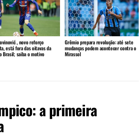
rovinović , novo reforço
Grêmio prepara revolução: até sete
a, está fora das oitavas da
mudanças podem acontecer contra o
 Brasil; saiba o motivo
Mirassol
mpico: a primeira
a