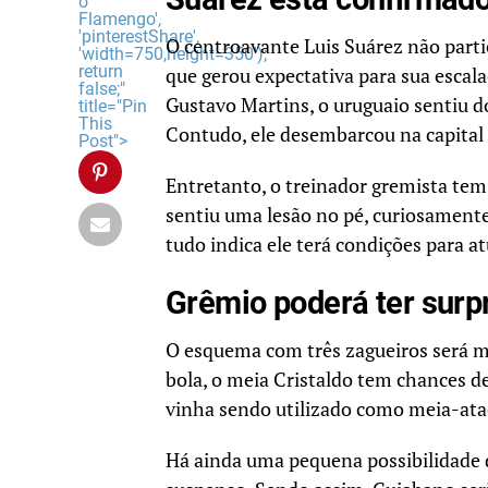
o
Flamengo',
'pinterestShare',
O centroavante Luis Suárez não partic
'width=750,height=350');
return
que gerou expectativa para sua escala
false;"
Gustavo Martins, o uruguaio sentiu do
title="Pin
This
Contudo, ele desembarcou na capital
Post">
Entretanto, o treinador gremista tem 
sentiu uma lesão no pé, curiosament
tudo indica ele terá condições para at
Grêmio poderá ter surp
O esquema com três zagueiros será ma
bola, o meia Cristaldo tem chances de
vinha sendo utilizado como meia-ataca
Há ainda uma pequena possibilidade d