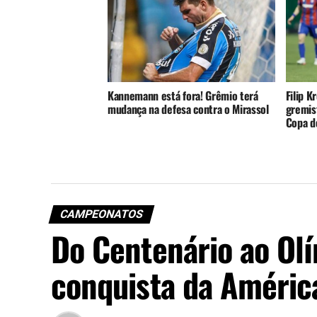
Kannemann está fora! Grêmio terá
Filip K
mudança na defesa contra o Mirassol
gremist
Copa do
CAMPEONATOS
Do Centenário ao Olí
conquista da Améric