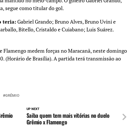
ia mantido no meio-campo. O goleiro Gabriel Grando,
, segue como titular do gol.
 teria:
Gabriel Grando; Bruno Alves, Bruno Uvini e
rballo, Bitello, Cristaldo e Cuiabano; Luis Suárez.
o e Flamengo medem forças no Maracanã, neste domingo
30. (Horário de Brasília). A partida terá transmissão ao
GRÊMIO
UP NEXT
Grêmio
Saiba quem tem mais vitórias no duelo
Grêmio x Flamengo