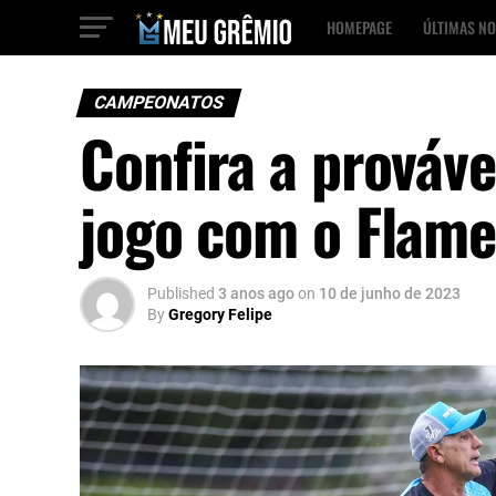
HOMEPAGE
ÚLTIMAS NO
CAMPEONATOS
Confira a prováv
jogo com o Flam
Published
3 anos ago
on
10 de junho de 2023
By
Gregory Felipe