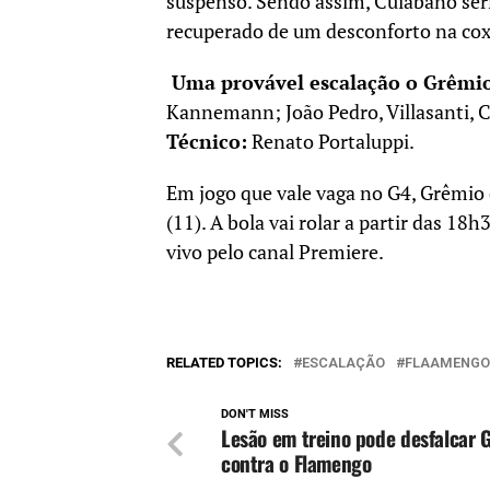
suspenso. Sendo assim, Cuiabano ser
recuperado de um desconforto na coxa
Uma provável escalação o Grêmio
Kannemann; João Pedro, Villasanti, Ca
Técnico:
Renato Portaluppi.
Em jogo que vale vaga no G4, Grêmi
(11). A bola vai rolar a partir das 18h
vivo pelo canal Premiere.
RELATED TOPICS:
ESCALAÇÃO
FLAAMENGO
DON'T MISS
Lesão em treino pode desfalcar 
contra o Flamengo