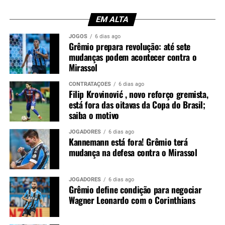
Inter
: busca o bicampeonato estadual.
43 – Luís Eduardo
EM ALTA
Grêmio
: quer recuperar a hegemonia no Rio
44 – Viery
Grande do Sul.
JOGOS
6 dias ago
47 – Roger
Grêmio prepara revolução: até sete
Juventude
: corre atrás do segundo título do
mudanças podem acontecer contra o
48 – João Borne
Gauchão em sua história.
Mirassol
49 – Lucca
Ypiranga
: tenta conquistar o campeonato pela
CONTRATAÇÕES
6 dias ago
50 – Zortéa
primeira vez.
Filip Krovinović , novo reforço gremista,
está fora das oitavas da Copa do Brasil;
51 – João Victor
Foto: Lucas Uebel / Grêmio
saiba o motivo
52 – Vagner
JOGADORES
6 dias ago
Kannemann está fora! Grêmio terá
54 – Pedro Gabriel
mudança na defesa contra o Mirassol
55 – Danilo
57 – Benjamin
JOGADORES
6 dias ago
Grêmio define condição para negociar
58 – Emanuel
Wagner Leonardo com o Corinthians
59 – Harlley