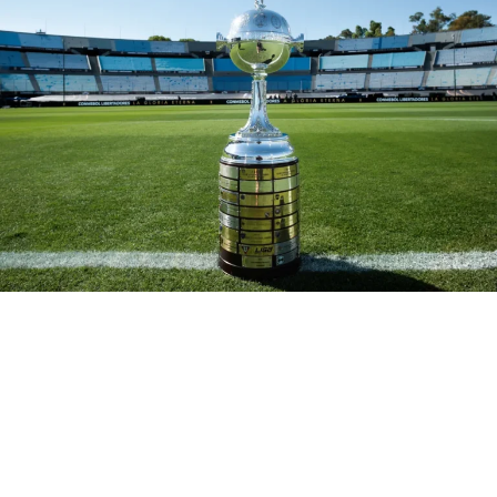
Na rodada anterior o Grêmio venceu o Bahia, fora de
casa, pelo placar de 2 a 1. No meio da semana o Imortal
voltou a enfrentar o time do nordeste, desta vez pela
Copa do Brasil, as equipes empataram em 1 a 1. Renato
terá todos os jogadores à disposição para o duelo com os
cariocas, portanto o
Tricolor Gaúcho
vai de tanque cheio.
Botafogo
O líder do Brasileirão vem de vitória em clássico, venceu
o Vasco por 2 a 0 na 13ª rodada. No entanto, perdeu seu
treinador, que foi para o mundo árabe. O interino Cláudio
Caçapa não contará com o lateral-direito Rafael, o atleta
sofreu uma lesão grave no joelho. Contudo, o Fogão joga
para aumentar a distância sobre o vice-líder Grêmio.