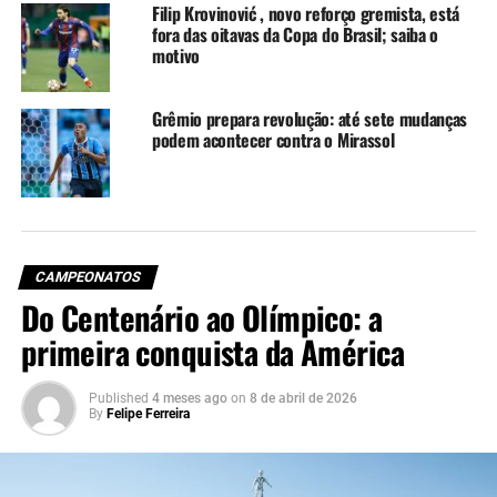
Filip Krovinović , novo reforço gremista, está
Soares.
Técnico:
Cláudio Caçapa (interino)
fora das oitavas da Copa do Brasil; saiba o
motivo
Onde assistir a partida
Grêmio prepara revolução: até sete mudanças
Os canais SporTV e Premiere vão transmitir a partida ao
podem acontecer contra o Mirassol
vivo.
Quem apita Grêmio x Botafogo
Flavio Rodrigues de Souza (Fifa), auxiliado por Marcelo
CAMPEONATOS
Carvalho Van Gasse e Fabrini Bevilaqua Costa (Fifa). VAR:
Do Centenário ao Olímpico: a
Rodrigo Guarizo Ferreira do Amaral (Fifa) (quarteto
paulista).
primeira conquista da América
Como chegam as equipes para o
Published
4 meses ago
on
8 de abril de 2026
By
Felipe Ferreira
confronto
Grêmio