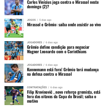
Carlos Vinícius joga contra o Mirassol neste
semifinais
19 – Noriega
domingo (2)?
20 – Villasanti
O primeiro confronto será entre Grêmio e Juventude,
neste sábado (14), na Arena. A bola rola às 16h30
21 – Tetê
JOGOS
5 dias ago
Mirassol e Grêmio: saiba onde assistir ao vivo
(horário de Brasília). Já Inter e Ypiranga se enfrentam no
22 – Braithwaite
domingo (15), no estádio Colosso da Lagoa, em Erechim,
23 – Marlon
a partir das 20h30 (horário de Brasília).
JOGADORES
6 dias ago
24 – Thiago Beltrame
Grêmio define condição para negociar
Você precisa ver também:
Grêmio anuncia nova
Wagner Leonardo com o Corinthians
31 – Menegon
patrocinadora
32 – Vitor Ramon
Por terem feito melhor campanha na fase anterior,
JOGADORES
6 dias ago
33 – Léo Pérez
Kannemann está fora! Grêmio terá mudança
Juventude e Inter decidem a vaga em casa. Em caso de
na defesa contra o Mirassol
igualdade nos resultados dos mata-mata, a classificação
37 – Gabriel Mec
para a final será definida em cobranças de pênaltis, sem
38 – Caio Paulista
prorrogação.
CONTRATAÇÕES
6 dias ago
Filip Krovinović , novo reforço gremista, está
39 – Tiaguinho
Objetivos dos semifinalistas
fora das oitavas da Copa do Brasil; saiba o
motivo
40 – Jefinho