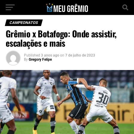
CAMPEONATOS
Grêmio x Botafogo: Onde assistir,
escalações e mais
Published
3 anos ago
on
7 de julho de 2023
By
Gregory Felipe