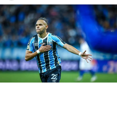
começou justamente no Centenário, no dia 22 de julho.
Fernando Morena abriu o placar para os uruguaios, mas
Tita silenciou o estádio ao empatar para o Grêmio. O 1 a
1 fora de casa deu confiança e moral para decidir o título
em Porto Alegre.
Imortal confirmou a eternidade no
Olímpico
Assim, seis dias depois, em 28 de julho, o Olímpico
lotado foi palco da consagração. Caio e César marcaram
para os donos da casa, Fernando Morena foi o autor do
gol dos visitantes. Dessa forma, com o triunfo por 2 a 1 o
Imortal levantou sua primeira taça continental. Era o
início da saga de glórias eternas.
Entretanto, 1983 não parou por aí: meses depois, o
Tricolor pintou o mundo de azul ao derrotar o