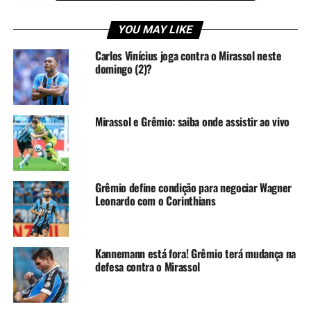
joga para diminuir a vantagem do Fogão, primeiro
colocado na competição nacional com 33 . A bola vai
YOU MAY LIKE
rolar a partir das 18h30, (horário de Brasília).
Carlos Vinícius joga contra o Mirassol neste
domingo (2)?
Confira as prováveis escalações
para Grêmio x Botafogo
Mirassol e Grêmio: saiba onde assistir ao vivo
Grêmio
Gabriel Grando; Bruno Uvini, Bruno Alves e Kannemann;
João Pedro, Villasanti, Carballo e Reinaldo; Bitello,
Grêmio define condição para negociar Wagner
Cristaldo e Luis Suárez (Vina).
Técnico:
Renato
Leonardo com o Corinthians
Portaluppi.
Botafogo
Kannemann está fora! Grêmio terá mudança na
defesa contra o Mirassol
Lucas Perri; Di Plácido, Adryelson, Cuesta e Hugo
(Marçal); Tchê Tchê, Marlon Freitas e Eduardo; Júnior
Santos, Luís Henrique e Tiquinho