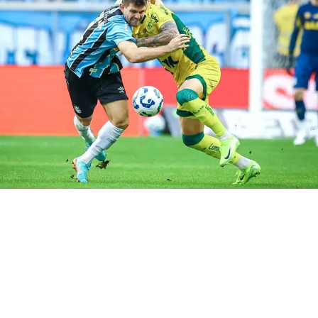
Grêmio
O Grêmio é o terceiro colocado com 36 pontos, a equipe
de Renato Portaluppi vem de vitória sobre o Cruzeiro
por 3 a 0. O Tricolor Gaúcho terá o retorno do lateral
Reinaldo, que cumpriu suspensão na rodada anterior.
Por outro lado, Gabriel Grando e Cuiabano receberam o
terceiro amarelo e estão impedidos de jogar. O zagueiro
Pedro Geromel sofreu nova lesão e volta a desfalcar a
equipe.
Cuiabá
O Cuiabá está na décima posição com 28 pontos, o time
de Antônio Oliveira não vence a três rodadas. No
entanto, o Dourado precisa reencontrar a vitória para se
firmar na zona de classificação para a Copa Sul-
Americana. Entretanto, para o confronto com o Grêmio,