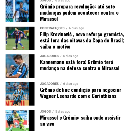
JOGOS
6 dias ago
Kannemann e Pedro Gabriel; Nardoni, Dodi e
Grêmio prepara revolução: até sete
Noriega; Tetê, Amuzu e Braithwaite.
Técnico: Luís
mudanças podem acontecer contra o
Castro.
Mirassol
Foto: Lucas Uebel / Grêmio
CONTRATAÇÕES
6 dias ago
Filip Krovinović , novo reforço gremista,
está fora das oitavas da Copa do Brasil;
saiba o motivo
JOGADORES
6 dias ago
Kannemann está fora! Grêmio terá
mudança na defesa contra o Mirassol
JOGADORES
6 dias ago
Grêmio define condição para negociar
Wagner Leonardo com o Corinthians
JOGOS
5 dias ago
Mirassol e Grêmio: saiba onde assistir
ao vivo