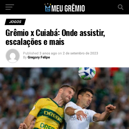
JOGOS
Grêmio x Cuiabá: Onde assistir,
escalações e mais
Published
3 anos ago
on
2 de setembro de 2023
By
Gregory Felipe