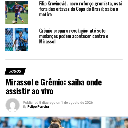
Filip Krovinović , novo reforço gremista, está
Cafu, Clayson (Wellington Silva) e Deyverson.
Técnico:
fora das oitavas da Copa do Brasil; saiba o
António Oliveira.
motivo
Quem apita Grêmio x Cuiabá
Grêmio prepara revolução: até sete
mudanças podem acontecer contra o
Yuri Elino Ferreira da Cruz, auxiliado por Rodrigo
Mirassol
Figueiredo Henrique Correa (Fifa-RJ) e Lilian da Silva
Fernandes Bruno (trio carioca).
VAR:
Daiane Caroline
Muniz dos Santos (Fifa-SP).
JOGOS
Onde assistir Grêmio x Cuiabá
Mirassol e Grêmio: saiba onde
Os torcedores que não forem ao estádio poderão assistir
assistir ao vivo
à partida pelo canal Premiere que anuncia a transmissão
ao vivo.
Published
5 dias ago
on
1 de agosto de 2026
By
Felipe Ferreira
Como chegam as equipes para o
confronto