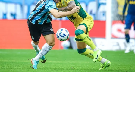
RELATED TOPICS:
DESTAQUE
ESCALAÇÃO
GOIÁS
GRÊMIO
UP NEXT
Grêmio está de volta à Libertadores
DON'T MISS
Grêmio x Goiás: Onde assistir, escalações e mais
Gregory Felipe