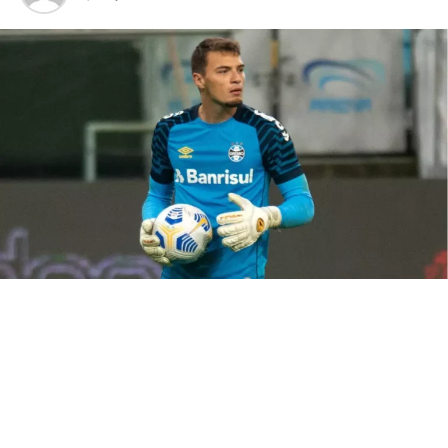
que iniciou o duelo contra os bolivianos.
Grêmio terá o retorno de Carlos
Vinícius
Três alterações aparecem praticamente definidas.
Weverton reassume a meta, enquanto Carlos Vinícius
retorna ao ataque após cumprir suspensão. Além disso,
a defesa terá um novo nome pelo lado esquerdo, já que
Kannemann ficará fora por suspensão. Wagner
Leonardo desponta como favorito, embora Luís Eduardo
também siga na disputa pela vaga.
Além dessas trocas, o mister avalia mudanças no meio-
campo. Leo Pérez e Villasanti ganharam força durante a
preparação e podem substituir Noriega e Dodi. A
intenção consiste em dar mais intensidade ao setor e
melhorar a circulação de bola desde os primeiros