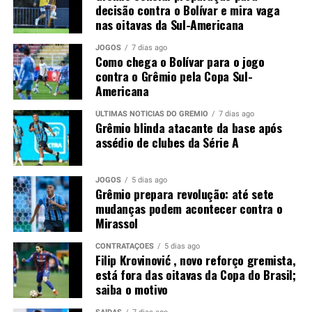
Noriega; Tetê, Amuzu e Braithwaite.
Técnico: Luís
decisão contra o Bolívar e mira vaga
Castro.
nas oitavas da Sul-Americana
Foto: Lucas Uebel / Grêmio
JOGOS
7 dias ago
Como chega o Bolívar para o jogo
contra o Grêmio pela Copa Sul-
Americana
ÚLTIMAS NOTÍCIAS DO GRÊMIO
7 dias ago
Grêmio blinda atacante da base após
assédio de clubes da Série A
JOGOS
5 dias ago
Grêmio prepara revolução: até sete
mudanças podem acontecer contra o
Mirassol
CONTRATAÇÕES
5 dias ago
Filip Krovinović , novo reforço gremista,
está fora das oitavas da Copa do Brasil;
saiba o motivo