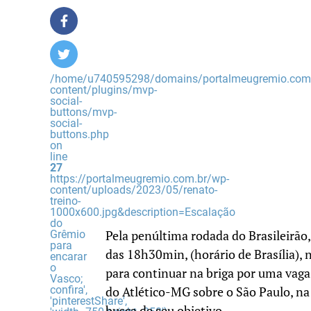
/home/u740595298/domains/portalmeugremio.com.
content/plugins/mvp-
social-
buttons/mvp-
social-
buttons.php
on
line
27
https://portalmeugremio.com.br/wp-
content/uploads/2023/05/renato-
treino-
1000x600.jpg&description=Escalação
do
Grêmio
Pela penúltima rodada do Brasileirão,
para
das 18h30min, (horário de Brasília), n
encarar
o
para continuar na briga por uma vaga 
Vasco;
confira',
do Atlético-MG sobre o São Paulo, na
'pinterestShare',
busca de seu objetivo.