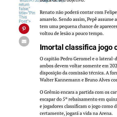
'width=750,height=350');
return
false;"
Renato não poderá contar com Felipe 
title="Pin
This
amarelo. Sendo assim, Pepê assume a 
Post">
tem uma pequena chance de aparecer
voltou de lesão a pouco tempo.
Imortal classifica jogo 
O capitão Pedro Geromel e o lateral-
ambos devem voltar somente em 2024. 
disposição da comissão técnica. A fo
Walter Kannemann e Bruno Alves co
O Grêmio encara a partida com os car
escapar do 5º rebaixamento em quinze
e jogadores classificam o jogo como d
certamente, jogará a vida na Arena.