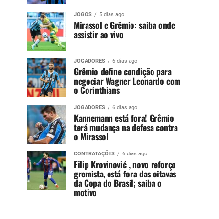
JOGOS
5 dias ago
Mirassol e Grêmio: saiba onde
assistir ao vivo
JOGADORES
6 dias ago
Grêmio define condição para
negociar Wagner Leonardo com
o Corinthians
JOGADORES
6 dias ago
Kannemann está fora! Grêmio
terá mudança na defesa contra
o Mirassol
CONTRATAÇÕES
6 dias ago
Filip Krovinović , novo reforço
gremista, está fora das oitavas
da Copa do Brasil; saiba o
motivo