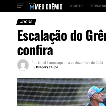
HOMEPAGE
ÚLTIMAS NO
JOGOS
Escalação do Grê
confira
Published
3 anos ago
on
3 de dezembro de 2023
By
Gregory Felipe