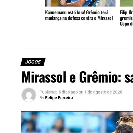
Kannemann está fora! Grêmio terá
Filip K
mudança na defesa contra o Mirassol
gremist
Copa do
JOGOS
Mirassol e Grêmio: sa
Published
5 dias ago
on
1 de agosto de 2026
By
Felipe Ferreira