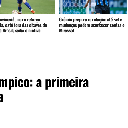
rovinović , novo reforço
Grêmio prepara revolução: até sete
a, está fora das oitavas da
mudanças podem acontecer contra o
 Brasil; saiba o motivo
Mirassol
mpico: a primeira
a