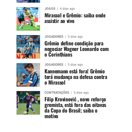
JOGOS
4 dias ago
Mirassol e Grêmio: saiba onde
assistir ao vivo
JOGADORES
5 dias ago
Grêmio define condição para
negociar Wagner Leonardo com
o Corinthians
JOGADORES
5 dias ago
Kannemann está fora! Grêmio
terá mudança na defesa contra
o Mirassol
CONTRATAÇÕES
5 dias ago
Filip Krovinović , novo reforço
gremista, está fora das oitavas
da Copa do Brasil; saiba o
motivo