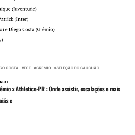
aíque (Juventude)
atrick (Inter)
) e Diego Costa (Grêmio)
y)
EGO COSTA
FGF
GRÊMIO
SELEÇÃO DO GAUCHÃO
 NEXT
êmio x Athletico-PR : Onde assistir, escalações e mais
oiás e