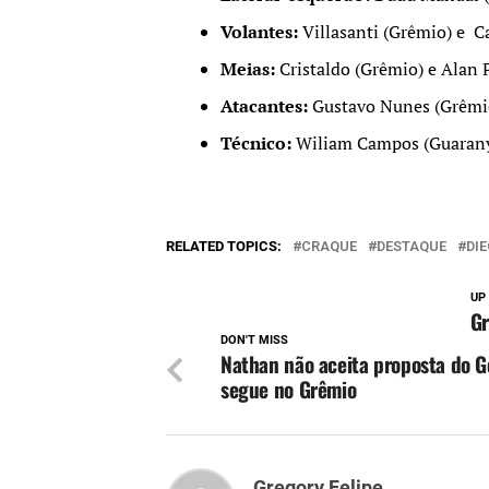
Volantes:
Villasanti (Grêmio) e C
Meias:
Cristaldo (Grêmio) e Alan P
Atacantes:
Gustavo Nunes (Grêmio
Técnico:
Wiliam Campos (Guaran
RELATED TOPICS:
CRAQUE
DESTAQUE
DI
UP
Gr
DON'T MISS
Nathan não aceita proposta do G
segue no Grêmio
Gregory Felipe