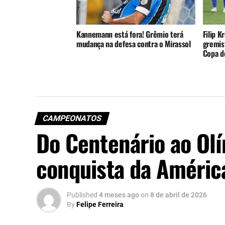
Kannemann está fora! Grêmio terá
Filip K
mudança na defesa contra o Mirassol
gremist
Copa do
CAMPEONATOS
Do Centenário ao Olí
conquista da Améric
Published
4 meses ago
on
8 de abril de 2026
By
Felipe Ferreira