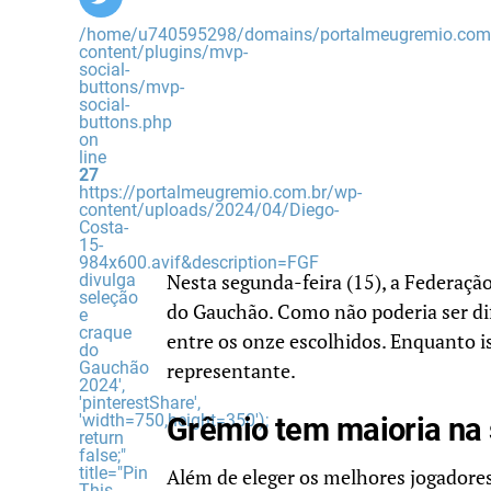
/home/u740595298/domains/portalmeugremio.com.
content/plugins/mvp-
social-
buttons/mvp-
social-
buttons.php
on
line
27
https://portalmeugremio.com.br/wp-
content/uploads/2024/04/Diego-
Costa-
15-
984x600.avif&description=FGF
divulga
Nesta segunda-feira (15), a Federação
seleção
do Gauchão. Como não poderia ser di
e
craque
entre os onze escolhidos. Enquanto 
do
Gauchão
representante.
2024',
'pinterestShare',
'width=750,height=350');
Grêmio tem maioria na 
return
false;"
title="Pin
Além de eleger os melhores jogadore
This