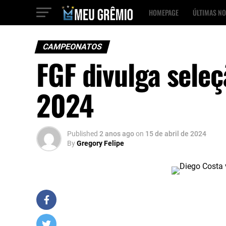
HOMEPAGE
ÚLTIMAS NO
CAMPEONATOS
FGF divulga sele
2024
Published
2 anos ago
on
15 de abril de 2024
By
Gregory Felipe