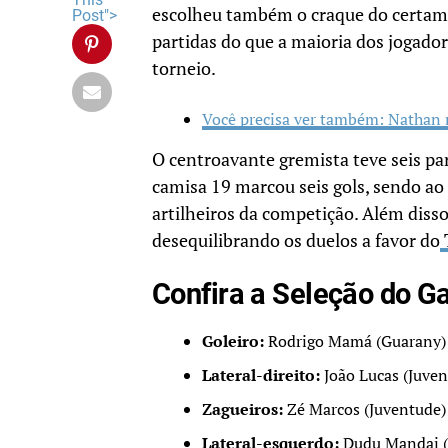
escolheu também o craque do certame
Post">
partidas do que a maioria dos jogadore
torneio.
Você precisa ver também: Nathan 
O centroavante gremista teve seis pa
camisa 19 marcou seis gols, sendo a
artilheiros da competição. Além disso
desequilibrando os duelos a favor do
Confira a Seleção do 
Goleiro:
Rodrigo Mamá (Guarany)
Lateral-direito:
João Lucas (Juve
Zagueiros:
Zé Marcos (Juventude
Lateral-esquerdo:
Dudu Mandai (