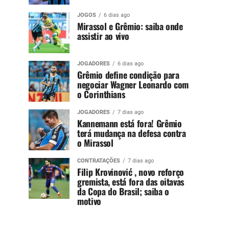
JOGOS
6 dias ago
Mirassol e Grêmio: saiba onde
assistir ao vivo
JOGADORES
6 dias ago
Grêmio define condição para
negociar Wagner Leonardo com
o Corinthians
JOGADORES
7 dias ago
Kannemann está fora! Grêmio
terá mudança na defesa contra
o Mirassol
CONTRATAÇÕES
7 dias ago
Filip Krovinović , novo reforço
gremista, está fora das oitavas
da Copa do Brasil; saiba o
motivo