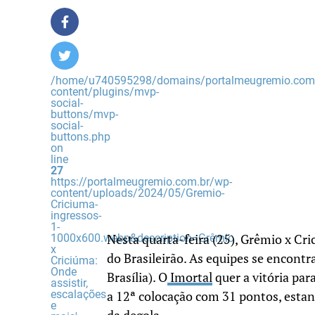
/home/u740595298/domains/portalmeugremio.com.
content/plugins/mvp-
social-
buttons/mvp-
social-
buttons.php
on
line
27
https://portalmeugremio.com.br/wp-
content/uploads/2024/05/Gremio-
Criciuma-
ingressos-
1-
1000x600.webp&description=Grêmio
Nesta quarta-feira (25), Grêmio x Cri
x
do Brasileirão. As equipes se encontra
Criciúma:
Onde
Brasília). O
Imortal
quer a vitória par
assistir,
escalações
a 12ª colocação com 31 pontos, estan
e