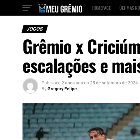
HOMEPAGE
ÚLTIMAS NO
JOGOS
Grêmio x Criciúma
escalações e mai
Published
2 anos ago
on
25 de setembro de 2024
By
Gregory Felipe