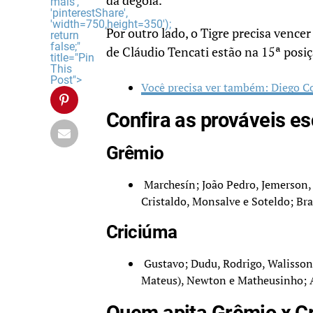
da degola.
mais',
'pinterestShare',
'width=750,height=350');
Por outro lado, o Tigre precisa venc
return
false;"
de Cláudio Tencati estão na 15ª posi
title="Pin
This
Post">
Você precisa ver também: Diego C
Confira as prováveis e
Grêmio
Marchesín; João Pedro, Jemerson,
Cristaldo, Monsalve e Soteldo; Br
Criciúma
Gustavo; Dudu, Rodrigo, Walisson 
Mateus), Newton e Matheusinho; A
Quem apita Grêmio x C