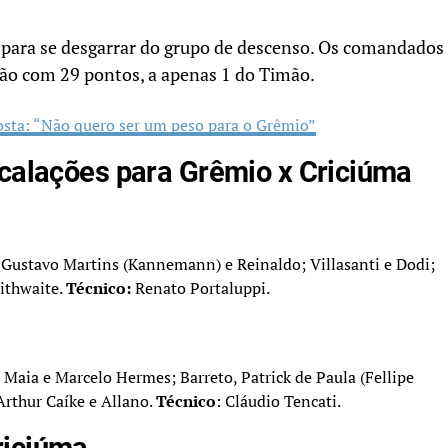
er para se desgarrar do grupo de descenso. Os comandados
ção com 29 pontos, a apenas 1 do Timão.
osta: “Não quero ser um peso para o Grêmio”
scalações para Grêmio x Criciúma
 Gustavo Martins (Kannemann) e Reinaldo; Villasanti e Dodi;
aithwaite.
Técnico:
Renato Portaluppi.
Maia e Marcelo Hermes; Barreto, Patrick de Paula (Fellipe
rthur Caíke e Allano.
Técnico
: Cláudio Tencati.
riciúma