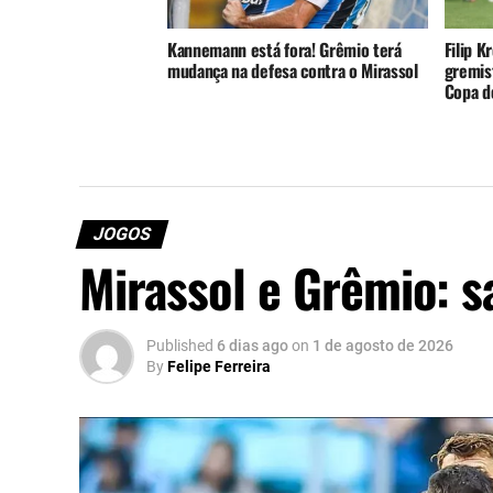
Kannemann está fora! Grêmio terá
Filip K
mudança na defesa contra o Mirassol
gremist
Copa do
JOGOS
Mirassol e Grêmio: sa
Published
6 dias ago
on
1 de agosto de 2026
By
Felipe Ferreira