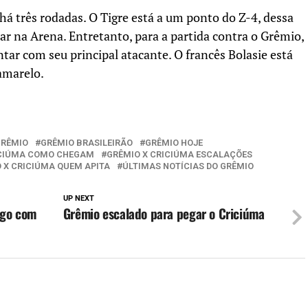
há três rodadas. O Tigre está a um ponto do Z-4, dessa
 na Arena. Entretanto, para a partida contra o Grêmio,
tar com seu principal atacante. O francês Bolasie está
amarelo.
GRÊMIO
GRÊMIO BRASILEIRÃO
GRÊMIO HOJE
ICIÚMA COMO CHEGAM
GRÊMIO X CRICIÚMA ESCALAÇÕES
 X CRICIÚMA QUEM APITA
ÚLTIMAS NOTÍCIAS DO GRÊMIO
UP NEXT
ogo com
Grêmio escalado para pegar o Criciúma