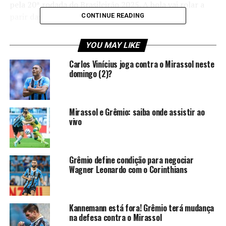
pela 20ª rodada do Brasileirão 2025. A bola vai rolar a
parir das 16h, na Arena MRV, em Belo Horizonte.
CONTINUE READING
Confira as prováveis escalações
YOU MAY LIKE
para Atlético-MG e Grêmio
Carlos Vinícius joga contra o Mirassol neste
domingo (2)?
Atlético-MG
Éverson; Saravia, Lyanco, Júnior Alonso e Arana;
Mirassol e Grêmio: saiba onde assistir ao
vivo
Alan Franco, Gabriel Menino, Igor Gomes e
Scarpa; Rony e Hulk.
Técnico
: Cuca.
Grêmio
Grêmio define condição para negociar
Wagner Leonardo com o Corinthians
Volpi; Camilo, Balbuena, Wagner Leonardo e
Marlon; Dodi e Villasanti Cuéllar; Pavon, Cristian
Olivera e Carlos Vinicius.
Técnico
: Mano
Kannemann está fora! Grêmio terá mudança
Menezes.
na defesa contra o Mirassol