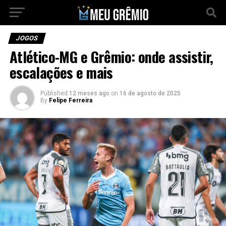
JOGOS
Atlético-MG e Grêmio: onde assistir,
escalações e mais
Published
12 meses ago
on
16 de agosto de 2025
By
Felipe Ferreira