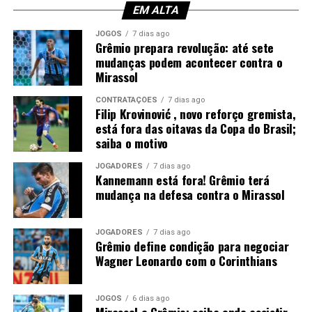
EM ALTA
Gabriel Grando; Pávon, Gustavo Martins,
JOGOS
7 dias ago
Kannemann e Pedro Gabriel; Nardoni, Dodi e
Grêmio prepara revolução: até sete
Noriega; Tetê, Amuzu e Braithwaite.
Técnico:
mudanças podem acontecer contra o
Luís Castro.
Mirassol
Foto: Lucas Uebel / Grêmio
CONTRATAÇÕES
7 dias ago
Filip Krovinović , novo reforço gremista,
está fora das oitavas da Copa do Brasil;
saiba o motivo
JOGADORES
7 dias ago
Kannemann está fora! Grêmio terá
mudança na defesa contra o Mirassol
JOGADORES
7 dias ago
Grêmio define condição para negociar
Wagner Leonardo com o Corinthians
JOGOS
6 dias ago