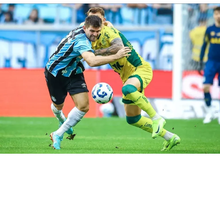
Atlético MG
O Galo vem de um empate por 1 a 1 com o Vasco. A
equipe mineira ocupa a 10ª colocação no Brasileirão,
com 24 pontos.
Você precisa ver também:
Vasco quer contratar
lateral do Grêmio
Grêmio
Enquanto isso, o
Imortal
chega após uma derrota em
casa para o Sport, por 1 a 0. O time gaúcho está na 15ª
posição, com 20 pontos.
Foto: Lucas Uebel | Grêmio FBPA
RELATED TOPICS:
ATLÉTICO-MG
ATLÉTICO-MG E GRÊMIO AO VIVO