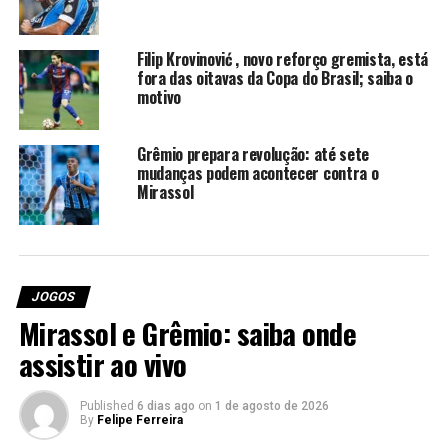
Quem apita Atlético-MG x
Filip Krovinović , novo reforço gremista, está
Grêmio
fora das oitavas da Copa do Brasil; saiba o
motivo
Alex Gomes Stefano, auxiliado por Rodrigo
Figueiredo Henrique Correa e Carlos Henrique
Grêmio prepara revolução: até sete
Alves de Lima Filho (trio carioca).
VAR
: Caio Max
mudanças podem acontecer contra o
Augusto Vieira (GO)
Mirassol
Onde assistir Atlético-MG x
Grêmio
JOGOS
A
RBS TV e o
Premiere
anunciam a
Mirassol e Grêmio: saiba onde
transmissão.
assistir ao vivo
Como chegam as equipes para
Published
6 dias ago
on
1 de agosto de 2026
o confronto
By
Felipe Ferreira