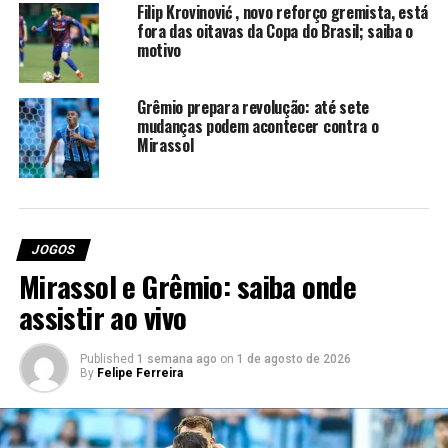
Filip Krovinović , novo reforço gremista, está
fora das oitavas da Copa do Brasil; saiba o
Gabriel Grando; Marcos Rocha, Noriega, Wagner
motivo
Leonardo e Lucas Esteves; Cuéllar, Arthur e
Edenílson; Alysson, Carlos Vinícius e Amuzu.
Grêmio prepara revolução: até sete
Técnico: Mano Menezes.
mudanças podem acontecer contra o
Mirassol
A bola vai rolar na
Arena do Grêmio
a partir das 19h
(horário de Brasília). Os torcedores que não forem à casa
gremista poderão acompanhar as emoções da partida ao
vivo pelos canais Premiere e SporTV, que confirmaram a
transmissão.
JOGOS
Mirassol e Grêmio: saiba onde
Foto: Lucas Uebel/Grêmio
assistir ao vivo
RELATED TOPICS:
CARLOS VINÍCIUS
CUELLAR
DESTAQUE
Published
1 semana ago
on
1 de agosto de 2026
GRÊMIO
GRÊMIO RETORNOS
GRÊMIO X SÃO PAULO AO VIVO
By
Felipe Ferreira
MARCOS ROCHA
SÃO PAULO
ÚLTIMAS DO GRÊMIO
UP NEXT
Amuzu terá novo posicionamento no Grêmio