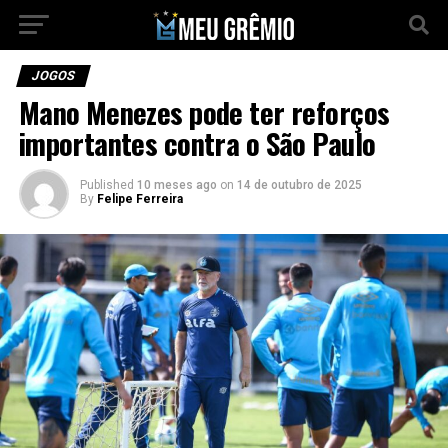
JOGOS
Mano Menezes pode ter reforços
importantes contra o São Paulo
Published
10 meses ago
on
14 de outubro de 2025
By
Felipe Ferreira