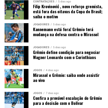
CONTRATAÇÕES
5 dias ago
Filip Krovinović , novo reforço gremista,
Além disso, o novo reforço também representou a
está fora das oitavas da Copa do Brasil;
Croácia nas categorias de base, defendendo as seleções
saiba o motivo
sub-19 e sub-21. Embora nunca tenha se firmado na
equipe principal do país, acumulou experiência
JOGADORES
5 dias ago
Kannemann está fora! Grêmio terá
internacional e participou de competições importantes
mudança na defesa contra o Mirassol
no continente europeu. Por isso, chega ao Tricolor com
um currículo sólido e a expectativa de agregar qualidade
técnica e experiência ao meio-campo gremista.
JOGADORES
5 dias ago
Grêmio define condição para negociar
Wagner Leonardo com o Corinthians
Ficha técnica
Nome
: Filip Krovinović
JOGOS
4 dias ago
Mirassol e Grêmio: saiba onde assistir
Idade
: 30 anos (29/8/1995)
ao vivo
Naturalidade
: Zagreb/CRO
JOGOS
7 dias ago
Clubes
: Lokomotiva Zagreb (2004-2007), Dinamo
Confira a provável escalação do Grêmio
Zagreb (2007-2009), NK Zagreb (2009-2015), Rio
para a decisão com o Bolívar
Ave (2015-2017), Benfica (2017-2021), West