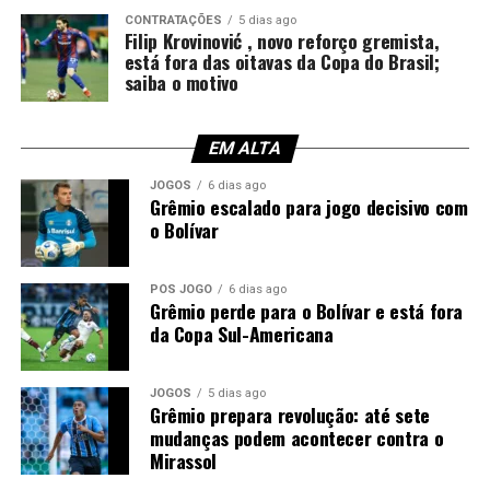
estilos de jogo e adquiriu maior versatilidade, fator que
CONTRATAÇÕES
5 dias ago
Filip Krovinović , novo reforço gremista,
pode facilitar sua adaptação ao futebol brasileiro.
está fora das oitavas da Copa do Brasil;
saiba o motivo
Você precisa ver também:
Grêmio domina
taticamente, empata com o Fluminense e segue
EM ALTA
fora do Z-4
Disputa por espaço no elenco gremista
JOGOS
6 dias ago
Grêmio escalado para jogo decisivo com
o Bolívar
Com a chegada de Krovinović, o mister Luís Castro passa
a contar com mais uma alternativa para o setor de
PÓS JOGO
6 dias ago
armação. No entanto, o meia precisará conquistar seu
Grêmio perde para o Bolívar e está fora
espaço diariamente nos treinamentos e disputar posição
da Copa Sul-Americana
com os demais jogadores da função.
Dessa maneira, a tendência é que a concorrência interna
JOGOS
5 dias ago
Grêmio prepara revolução: até sete
aumente e eleve o nível de competitividade do elenco.
mudanças podem acontecer contra o
Consequentemente, o Grêmio pode ganhar mais
Mirassol
qualidade e opções para diferentes cenários de jogo.