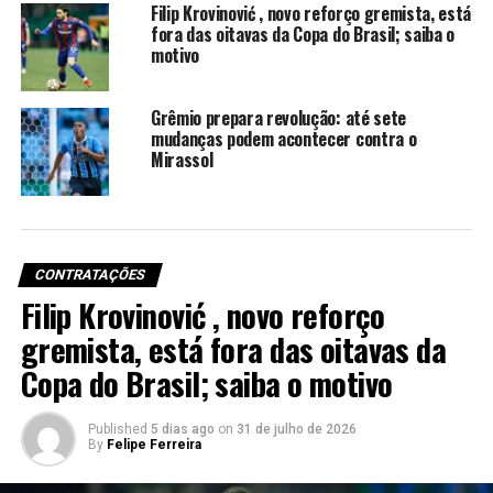
Filip Krovinović , novo reforço gremista, está
palmeirense, atrás de Carlos Miguel e Marcelo Lomba.
fora das oitavas da Copa do Brasil; saiba o
motivo
Contrato de três temporadas
Grêmio prepara revolução: até sete
O vínculo com o Grêmio será por três anos, Weverton
mudanças podem acontecer contra o
disputará posição com Gabriel Grando, que
Mirassol
recentemente renovou contrato até o final de 2029.
Este é o quarto reforço confirmado para a temporada.
Além dele, Caio Paulista, Enamorado e Tetê já se
apresentaram ao clube.
CONTRATAÇÕES
Filip Krovinović , novo reforço
Foto: Cesar Greco / Palmeiras
gremista, está fora das oitavas da
RELATED TOPICS:
DESTAQUE
GRÊMIO
Copa do Brasil; saiba o motivo
GRÊMIO CONTRATAÇÕES
GRÊMIO GOLEIRO
PALMEIRAS
ÚLTIMAS NOTÍCIAS DO GRÊMIO
WEVERTON
Published
5 dias ago
on
31 de julho de 2026
UP NEXT
By
Felipe Ferreira
Grêmio apresenta José Enamorado como seu novo
reforço