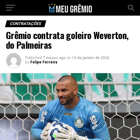
CONTRATAÇÕES
Grêmio contrata goleiro Weverton,
do Palmeiras
Published
7 meses ago
on
13 de janeiro de 2026
By
Felipe Ferreira