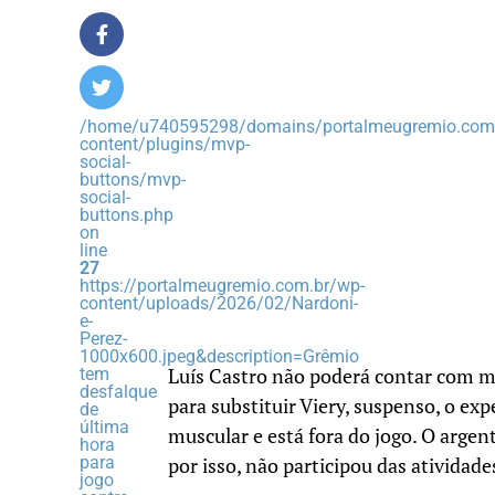
/home/u740595298/domains/portalmeugremio.com.
content/plugins/mvp-
social-
buttons/mvp-
social-
buttons.php
on
line
27
https://portalmeugremio.com.br/wp-
content/uploads/2026/02/Nardoni-
e-
Perez-
1000x600.jpeg&description=Grêmio
tem
Luís Castro não poderá contar com ma
desfalque
para substituir Viery, suspenso, o 
de
última
muscular e está fora do jogo. O argent
hora
para
por isso, não participou das atividade
jogo