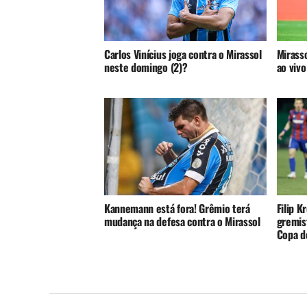
Carlos Vinícius joga contra o Mirassol
Mirasso
neste domingo (2)?
ao vivo
Kannemann está fora! Grêmio terá
Filip K
mudança na defesa contra o Mirassol
gremist
Copa do