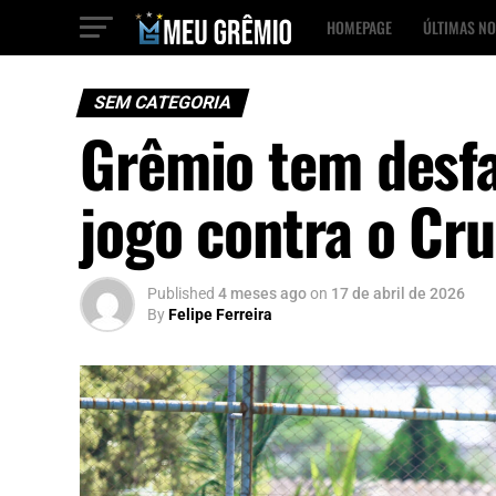
HOMEPAGE
ÚLTIMAS NO
SEM CATEGORIA
Grêmio tem desfa
jogo contra o Cru
Published
4 meses ago
on
17 de abril de 2026
By
Felipe Ferreira