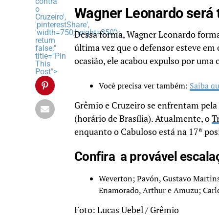
contra
o
Wagner Leonardo será ti
Cruzeiro',
'pinterestShare',
'width=750,height=350');
Dessa forma, Wagner Leonardo formar
return
última vez que o defensor esteve em 
false;"
title="Pin
ocasião, ele acabou expulso por uma 
This
Post">
Você precisa ver também:
Saiba qu
Grêmio e Cruzeiro se enfrentam pela 
(horário de Brasília). Atualmente, o
T
enquanto o Cabuloso está na 17ª pos
Confira a provável escal
Weverton; Pavón, Gustavo Martins
Enamorado, Arthur e Amuzu; Carlos
Foto: Lucas Uebel / Grêmio