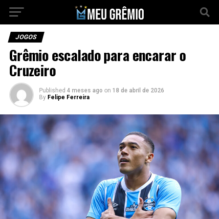
JOGOS
Grêmio escalado para encarar o
Cruzeiro
Published
4 meses ago
on
18 de abril de 2026
By
Felipe Ferreira