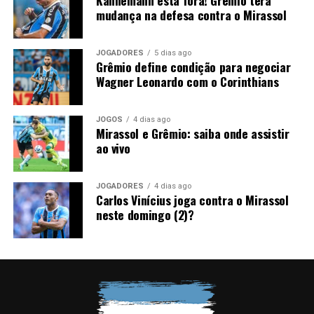
Kannemann está fora! Grêmio terá
mudança na defesa contra o Mirassol
JOGADORES
5 dias ago
Grêmio define condição para negociar
Wagner Leonardo com o Corinthians
JOGOS
4 dias ago
Mirassol e Grêmio: saiba onde assistir
ao vivo
JOGADORES
4 dias ago
Carlos Vinícius joga contra o Mirassol
neste domingo (2)?