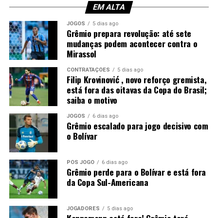
EM ALTA
Gabriel Grando; Pávon, Gustavo Martins,
JOGOS
5 dias ago
Kannemann e Pedro Gabriel; Nardoni, Dodi e
Grêmio prepara revolução: até sete
Noriega; Tetê, Amuzu e Braithwaite.
Técnico:
mudanças podem acontecer contra o
Luís Castro.
Mirassol
Foto: Lucas Uebel / Grêmio
CONTRATAÇÕES
5 dias ago
Filip Krovinović , novo reforço gremista,
está fora das oitavas da Copa do Brasil;
saiba o motivo
JOGOS
6 dias ago
Grêmio escalado para jogo decisivo com
o Bolívar
PÓS JOGO
6 dias ago
Grêmio perde para o Bolívar e está fora
da Copa Sul-Americana
JOGADORES
5 dias ago