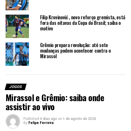
Veja a escalação do Grêmio
Filip Krovinović , novo reforço gremista, está
Weverton; Pavón, Gustavo Martins, Wagner
fora das oitavas da Copa do Brasil; saiba o
Leonardo e Pedro Gabriel; Noriega, Nardoni,
motivo
Enamorado, Arthur e Amuzu; Carlos Vinícius.
Técnico: Luís Castro.
Grêmio prepara revolução: até sete
Foto: Lucas Uebel/Grêmio
mudanças podem acontecer contra o
Mirassol
RELATED TOPICS:
BRASILEIRÃO
CRUZEIRO
CRUZEIRO X GRÊMIO AO VIVO
DESTAQUE
ESCALAÇÃO
GRÊMIO
ÚLTIMAS NOTÍCIAS DO GRÊMIO
UP NEXT
JOGOS
Derrota para o Cruzeiro deixa Grêmio as portas do Z-4
Mirassol e Grêmio: saiba onde
DON'T MISS
assistir ao vivo
Kaio Jorge marcou sete vezes contra o Grêmio
Published
4 dias ago
on
1 de agosto de 2026
By
Felipe Ferreira
Felipe Ferreira