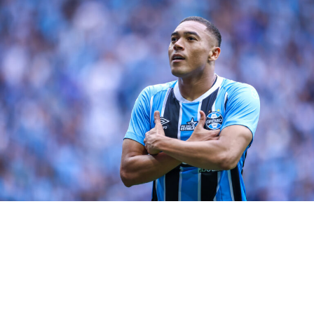
Grêmio
DON'T MISS
Grêmio escalado para encarar o Corinthians pelo
Brasileirão
Felipe Ferreira