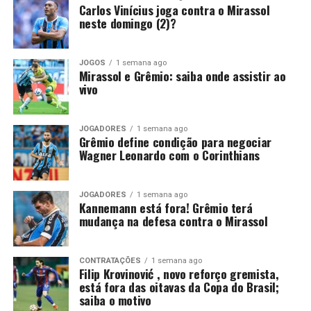
Carlos Vinícius joga contra o Mirassol
isso, só admite abrir negociações caso receba uma
neste domingo (2)?
proposta de compra que atenda às suas exigências
financeiras.
JOGOS
1 semana ago
Mirassol e Grêmio: saiba onde assistir ao
Você precisa ver também:
Kannemann está fora!
vivo
Grêmio terá mudança na defesa contra o Mirassol
Grêmio mantém decisão para
JOGADORES
1 semana ago
Grêmio define condição para negociar
Wagner Leonardo com o Corinthians
liberar Wagner Leonardo
Recentemente, o Vitória também tentou viabilizar o
JOGADORES
1 semana ago
Kannemann está fora! Grêmio terá
retorno de Wagner Leonardo. O clube baiano buscou
mudança na defesa contra o Mirassol
uma composição financeira, inclusive por conta de uma
pendência envolvendo a negociação realizada em 2025.
CONTRATAÇÕES
1 semana ago
Na ocasião, o Grêmio desembolsou 4,5 milhões de
Filip Krovinović , novo reforço gremista,
está fora das oitavas da Copa do Brasil;
dólares, cerca de R$ 25,1 milhões, para contratar o
saiba o motivo
zagueiro. Apesar das conversas, as partes não chegaram