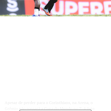
Apesar de perder para o Corinthians, na Arena, o
Grêmio não passará a Copa do Mundo no Z-4. Isto