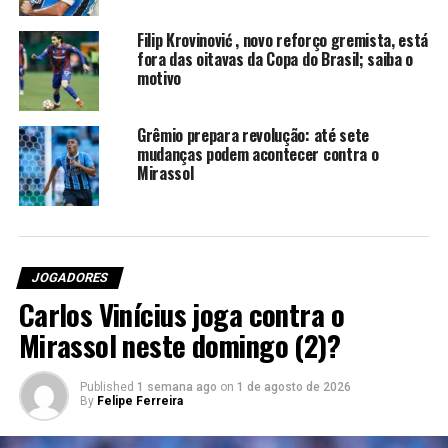
escanteio feita por Bernard e cabeceou para vencer o
goleiro Léo Jardim.
Filip Krovinović , novo reforço gremista, está
fora das oitavas da Copa do Brasil; saiba o
Renato no caminho do Grêmio
motivo
Quis o destino que, mais uma vez, Renato tivesse papel
Grêmio prepara revolução: até sete
importante em relação ao Grêmio. Não que ele tenha
mudanças podem acontecer contra o
facilitado as coisas para o Tricolor — o Vasco foi melhor
Mirassol
que o Atlético —, mas se seus comandados tivessem
vencido a partida, os gremistas passariam o Mundial na
zona de rebaixamento.
JOGADORES
Pedro Souza / Atlético-MG
Carlos Vinícius joga contra o
Mirassol neste domingo (2)?
RELATED TOPICS:
ATLÉTICO-MG
COPA DO MUNDO
DESTAQUE
GRÊMIO
RENATO PORTALUPPI
ÚLTIMAS NOTÍCIAS DO GRÊMIO
VASCO
Z-4
Published
1 semana ago
on
1 de agosto de 2026
By
Felipe Ferreira
UP NEXT
Antonio Dutra Júnior deixa o cargo de Vice de Futebol do