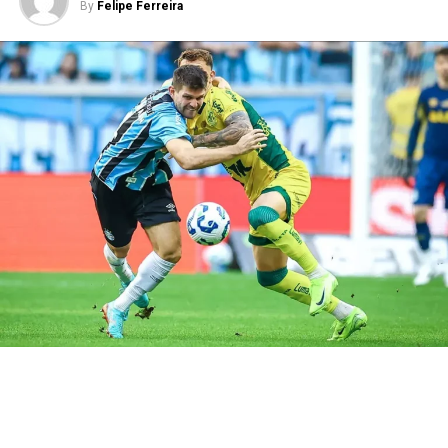
By
Felipe Ferreira
que podem fazer a diferença em uma partida equilibrada.
Por isso, a expectativa da torcida gremista é de que o
atacante volte a balançar as redes e ajude o Imortal a
construir uma vantagem fora de casa.
Carlos Vinícius volta em momento
decisivo
O artilheiro desfalcou o Grêmio na derrota para o
Bolívar, que resultou na eliminação da Copa Sul-
Americana. No entanto, o camisa 95 retorna justamente
quando o clube inicia mais uma disputa eliminatória.
Assim, Luís Castro ganha uma peça importante para
aumentar o poder ofensivo da equipe.
Além disso, a presença do goleador abre mais espaços
para os jogadores de velocidade e facilita a criação das
jogadas. Consequentemente, o
Tricolor Gaúcho
chega