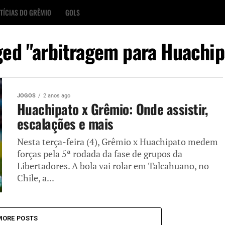
TÍCIAS DO GRÊMIO
GOLS
gged "arbitragem para Huachip
JOGOS
2 anos ago
Huachipato x Grêmio: Onde assistir,
escalações e mais
Nesta terça-feira (4), Grêmio x Huachipato medem
forças pela 5ª rodada da fase de grupos da
Libertadores. A bola vai rolar em Talcahuano, no
Chile, a...
MORE POSTS