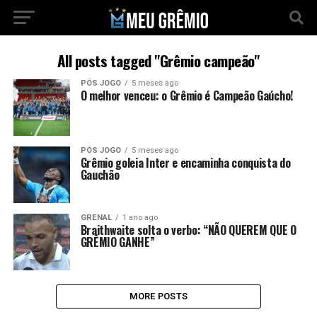
All posts tagged "Grêmio campeão"
PÓS JOGO
5 meses ago
O melhor venceu: o Grêmio é Campeão Gaúcho!
PÓS JOGO
5 meses ago
Grêmio goleia Inter e encaminha conquista do
Gauchão
GRENAL
1 ano ago
Braithwaite solta o verbo: “NÃO QUEREM QUE O
GRÊMIO GANHE”
MORE POSTS