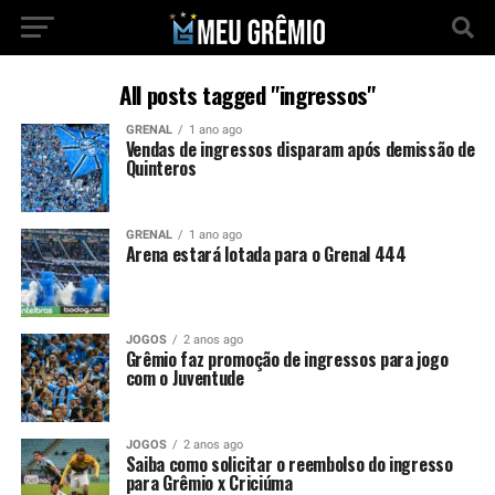
All posts tagged "ingressos"
GRENAL
1 ano ago
Vendas de ingressos disparam após demissão de
Quinteros
GRENAL
1 ano ago
Arena estará lotada para o Grenal 444
JOGOS
2 anos ago
Grêmio faz promoção de ingressos para jogo
com o Juventude
JOGOS
2 anos ago
Saiba como solicitar o reembolso do ingresso
para Grêmio x Criciúma