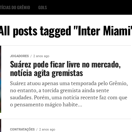
TÍCIAS DO GRÊMIO
GOLS
All posts tagged "Inter Miami
JOGADORES
2 anos ago
Suárez pode ficar livre no mercado,
notícia agita gremistas
Suárez atuou apenas uma temporada pelo Grêmio,
no entanto, a torcida gremista ainda sente
saudades. Porém, uma notícia recente faz com que
o pensamento mágico habite...
CONTRATAÇÕES
2 anos ago