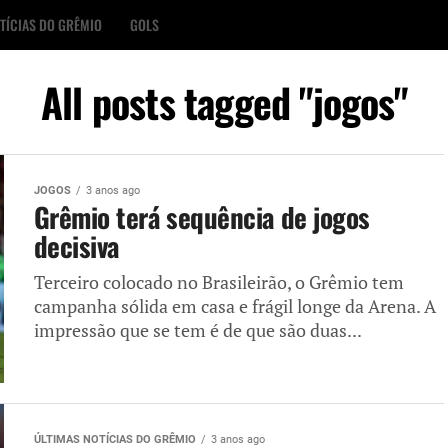
TÍCIAS DO GRÊMIO
GOLS
All posts tagged "jogos"
JOGOS
3 anos ago
Grêmio terá sequência de jogos
decisiva
Terceiro colocado no Brasileirão, o Grêmio tem
campanha sólida em casa e frágil longe da Arena. A
impressão que se tem é de que são duas...
ÚLTIMAS NOTÍCIAS DO GRÊMIO
3 anos ago