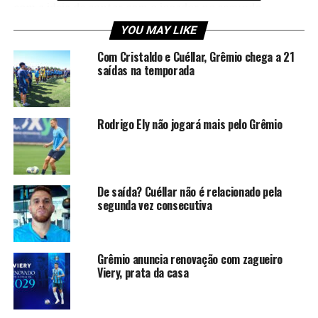
com a ideia de contar com o jogador no segundo
semestre de 2023.
YOU MAY LIKE
Um dos motivos pelo grande desejo do Grêmio é o fato
Com Cristaldo e Cuéllar, Grêmio chega a 21
saídas na temporada
do técnico Renato Portaluppi ter trabalho com o atleta
no clube carioca. Com Renato, Michael viveu um dos
melhores momentos de sua carreira e chegou a ser
destaque do Flamengo, com excelente desempenho.
Rodrigo Ely não jogará mais pelo Grêmio
Michael está no Brasil
Sendo um dos principais alvos do Grêmio na próxima
De saída? Cuéllar não é relacionado pela
segunda vez consecutiva
janela de transferências, Michael foi visto chegando ao
Brasil. A informação foi compartilhada pelo repórter
Matheus D’Ávila, da Band, que conversou rapidamente
com o atleta.
Grêmio anuncia renovação com zagueiro
Viery, prata da casa
Ao se encontrar com o jogador no aeroporto de
Guarulhos, em São Paulo, Matheus D’Ávila perguntou ao