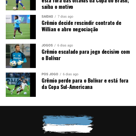
mata com um bom resultado para construir vantagem e
saiba o motivo
chegar mais tranquilo ao duelo de volta das oitavas de
final da Copa do Brasil.
SAÍDAS
7 dias ago
Grêmio decide rescindir contrato de
Willian e abre negociação
Foto: Lucas Uebel / Grêmio
JOGOS
6 dias ago
Grêmio escalado para jogo decisivo com
o Bolívar
PÓS JOGO
6 dias ago
Grêmio perde para o Bolívar e está fora
da Copa Sul-Americana