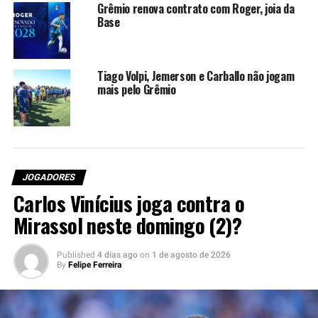
jogador sobre o
Imortal.
Grêmio renova contrato com Roger, joia da
Base
“Eu fiz a pergunta que
qualquer torcedor do
Tiago Volpi, Jemerson e Carballo não jogam
Grêmio, qualquer pessoa
mais pelo Grêmio
que esteja envolvida no
noticiário gremista, faria.
Eu disse: ‘Michael, vai jogar
JOGADORES
no Grêmio? Está voltando
Carlos Vinícius joga contra o
para isso?’. Ele virou para
Mirassol neste domingo (2)?
mim e respondeu: ‘cara, eu
vim porque estou de férias,
Published
4 dias ago
on
1 de agosto de 2026
By
Felipe Ferreira
estou de férias hoje’, e saiu
rindo rapidinho” – Contou o