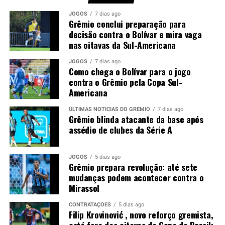
advertências em menos de meia hora, comprometendo a
JOGOS
7 dias ago
equipe em um momento importante do confronto.
Grêmio conclui preparação para
decisão contra o Bolívar e mira vaga
nas oitavas da Sul-Americana
Você precisa ver também:
Filip Krovinović , novo
reforço gremista, está fora das oitavas da Copa do
JOGOS
7 dias ago
Brasil; saiba o motivo
Como chega o Bolívar para o jogo
contra o Grêmio pela Copa Sul-
Luís Castro avalia alternativas
Americana
Sem Kannemann à disposição, Luís Castro analisa as
ÚLTIMAS NOTÍCIAS DO GRÊMIO
7 dias ago
Grêmio blinda atacante da base após
opções para montar a defesa. A tendência aponta para a
assédio de clubes da Série A
entrada de Wagner Leonardo, que disputa posição com
Luís Eduardo para atuar ao lado de Gustavo Martins. A
definição deve acontecer nos últimos treinamentos
JOGOS
5 dias ago
Grêmio prepara revolução: até sete
antes da partida.
mudanças podem acontecer contra o
Mirassol
Contudo, a ausência do ídolo gremista abre espaço para
outro defensor mostrar serviço em um confronto de
CONTRATAÇÕES
5 dias ago
Filip Krovinović , novo reforço gremista,
grande importância. O
Grêmio
espera iniciar o mata-
está fora das oitavas da Copa do Brasil;