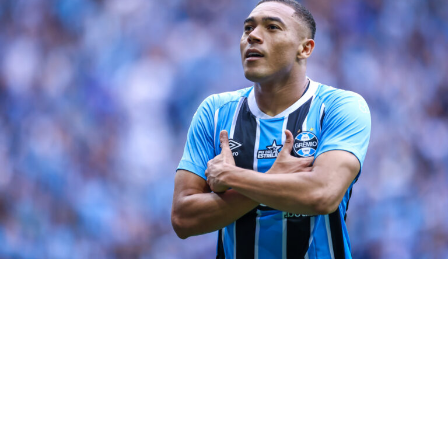
repórter
Michael encerraria problema do
Grêmio
Uma das principais carências do Grêmio altamente seria
encerrada com a contratação de Michael. O treinador
Renato Portaluppi pede há algum tempo jogadores que
possam ser utilizados nas pontas, com características
de velocidade.
Enquanto Ferreira segue lesionado, Michael parece o
jogador ideal para assumir a posição.
RELATED TOPICS:
DESTAQUE
JOGADORES
MICHAEL
UP NEXT
Diogo Barbosa poderá ficar no Grêmio