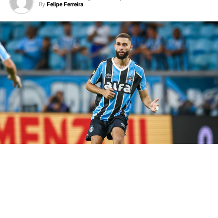
By
Felipe Ferreira
Por isso, a expectativa da torcida gremista é de que o
atacante volte a balançar as redes e ajude o Imortal a
construir uma vantagem fora de casa.
Carlos Vinícius volta em momento
decisivo
O artilheiro desfalcou o Grêmio na derrota para o
Bolívar, que resultou na eliminação da Copa Sul-
Americana. No entanto, o camisa 95 retorna justamente
quando o clube inicia mais uma disputa eliminatória.
Assim, Luís Castro ganha uma peça importante para
aumentar o poder ofensivo da equipe.
Além disso, a presença do goleador abre mais espaços
para os jogadores de velocidade e facilita a criação das
jogadas. Consequentemente, o
Tricolor Gaúcho
chega
mais fortalecido para enfrentar um adversário que