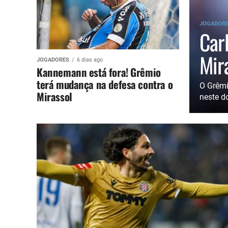
JOGADOR
Car
Mir
JOGADORES
6 dias ago
Kannemann está fora! Grêmio
terá mudança na defesa contra o
O Grêmi
Mirassol
neste d