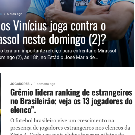
ES
5 dias ago
los Vinícius joga contra o
assol neste domingo (2)?
o terá um importante reforço para enfrentar o Mirassol
omingo (2), às 18h, no Estádio José Maria de...
JOGADORES
1 semana ago
Grêmio lidera ranking de estrangeiros
no Brasileirão; veja os 13 jogadores do
elenco”.
O futebol brasileiro vive um crescimento na
presença de jogadores estrangeiros nos elencos da
Série A. Cada vez mais clubes buscam atletas de