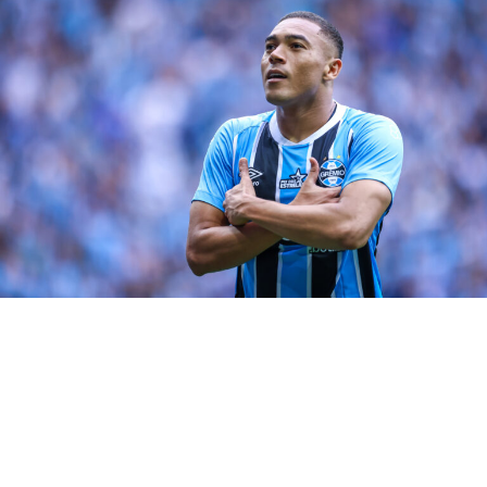
sábado.
RELATED TOPICS:
BAHIA
DESTAQUE
FERREIRA
GRÊMIO
UP NEXT
Grêmio x Bahia: Onde assistir, escalações e mais
DON'T MISS
Confira os relacionados do Grêmio para o duelo com o
Bahia
Gregory Felipe