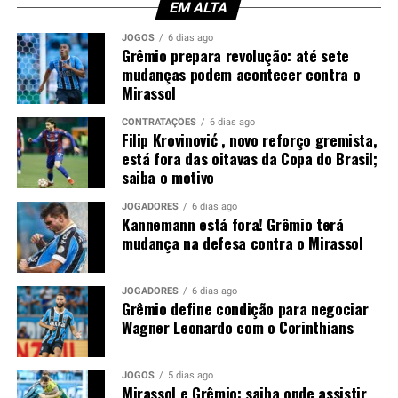
torcedores. Afinal, o experiente zagueiro recebeu duas
EM ALTA
advertências em menos de meia hora, comprometendo a
JOGOS
6 dias ago
equipe em um momento importante do confronto.
Grêmio prepara revolução: até sete
mudanças podem acontecer contra o
Mirassol
Você precisa ver também:
Filip Krovinović , novo
reforço gremista, está fora das oitavas da Copa do
CONTRATAÇÕES
6 dias ago
Brasil; saiba o motivo
Filip Krovinović , novo reforço gremista,
está fora das oitavas da Copa do Brasil;
Luís Castro avalia alternativas
saiba o motivo
Sem Kannemann à disposição, Luís Castro analisa as
JOGADORES
6 dias ago
Kannemann está fora! Grêmio terá
opções para montar a defesa. A tendência aponta para a
mudança na defesa contra o Mirassol
entrada de Wagner Leonardo, que disputa posição com
Luís Eduardo para atuar ao lado de Gustavo Martins. A
definição deve acontecer nos últimos treinamentos
JOGADORES
6 dias ago
Grêmio define condição para negociar
antes da partida.
Wagner Leonardo com o Corinthians
Contudo, a ausência do ídolo gremista abre espaço para
outro defensor mostrar serviço em um confronto de
JOGOS
5 dias ago
Mirassol e Grêmio: saiba onde assistir
grande importância. O
Grêmio
espera iniciar o mata-