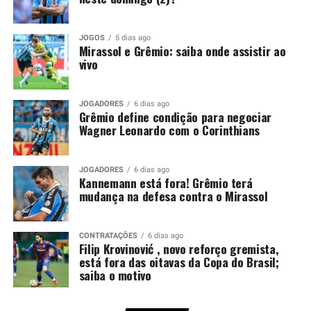
Embora o episódio tenha ocorrido antes da pausa para a
Copa do Mundo, a punição segue válida e será cumprida
JOGOS
5 dias ago
apenas agora. Por isso, o argentino ficará fora
Mirassol e Grêmio: saiba onde assistir ao
justamente em um confronto decisivo, no momento em
vivo
que o Tricolor busca recuperação após a eliminação na
Copa Sul-Americana.
JOGADORES
6 dias ago
Grêmio define condição para negociar
Kannemann recebeu críticas da
Wagner Leonardo com o Corinthians
torcida
JOGADORES
6 dias ago
Kannemann está fora! Grêmio terá
O lance que tirou Kannemann da partida ocorreu no dia
mudança na defesa contra o Mirassol
14 de maio, diante do Confiança-SE. Na ocasião, o
defensor entrou no intervalo para substituir Balbuena,
mas permaneceu pouco tempo em campo. Aos 29
CONTRATAÇÕES
6 dias ago
Filip Krovinović , novo reforço gremista,
minutos da etapa final, o árbitro Lucas Torezin mostrou
está fora das oitavas da Copa do Brasil;
o segundo cartão amarelo e, na sequência, o vermelho.
saiba o motivo
Além da expulsão, a atuação gerou críticas entre os