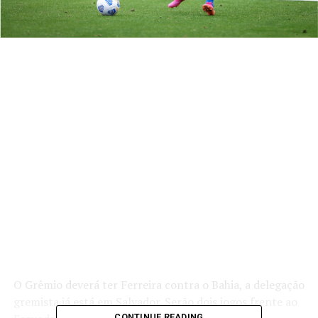
O Grêmio deverá ter Ferreira contra o Bahia, a delegação
gremista já está em Salvador. Serão dois jogos frente ao
CONTINUE READING