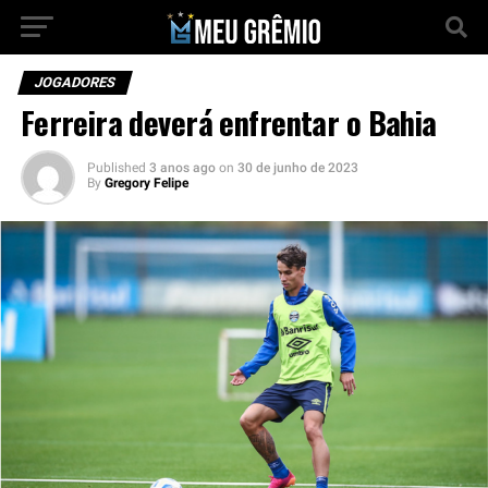
JOGADORES
Ferreira deverá enfrentar o Bahia
Published
3 anos ago
on
30 de junho de 2023
By
Gregory Felipe