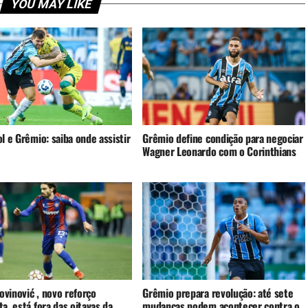
YOU MAY LIKE
l e Grêmio: saiba onde assistir
Grêmio define condição para negociar
Wagner Leonardo com o Corinthians
rovinović , novo reforço
Grêmio prepara revolução: até sete
a, está fora das oitavas da
mudanças podem acontecer contra o