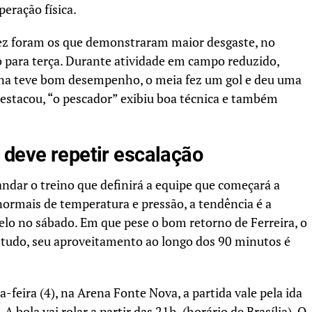
peração física.
ez foram os que demonstraram maior desgaste, no
ão para terça. Durante atividade em campo reduzido,
ina teve bom desempenho, o meia fez um gol e deu uma
destacou, “o pescador” exibiu boa técnica e também
 deve repetir escalação
ndar o treino que definirá a equipe que começará a
normais de temperatura e pressão, a tendência é a
lo no sábado. Em que pese o bom retorno de Ferreira, o
ntudo, seu aproveitamento ao longo dos 90 minutos é
feira (4), na Arena Fonte Nova, a partida vale pela ida
 A bola vai rolar a partir das 21h, (horário de Brasília). O