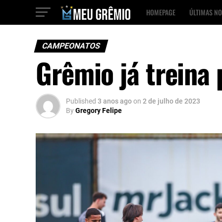
HOMEPAGE
ÚLTIMAS NO
CAMPEONATOS
Grêmio já treina
Published
3 anos ago
on
2 de julho de 2023
By
Gregory Felipe