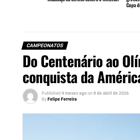
Copa do
CAMPEONATOS
Do Centenário ao Olí
conquista da Améric
Published
4 meses ago
on
8 de abril de 2026
By
Felipe Ferreira