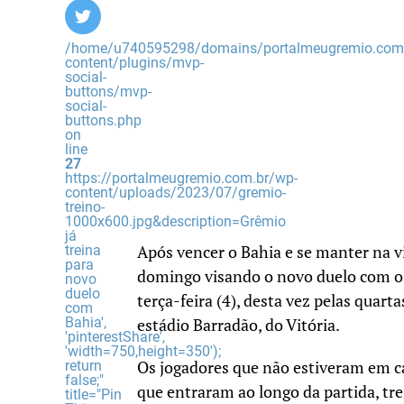
/home/u740595298/domains/portalmeugremio.com.
content/plugins/mvp-
social-
buttons/mvp-
social-
buttons.php
on
line
27
https://portalmeugremio.com.br/wp-
content/uploads/2023/07/gremio-
treino-
1000x600.jpg&description=Grêmio
já
treina
Após vencer o Bahia e se manter na vi
para
domingo visando o novo duelo com o 
novo
duelo
terça-feira (4), desta vez pelas quarta
com
Bahia',
estádio Barradão, do Vitória.
'pinterestShare',
'width=750,height=350');
return
Os jogadores que não estiveram em ca
false;"
que entraram ao longo da partida, tr
title="Pin