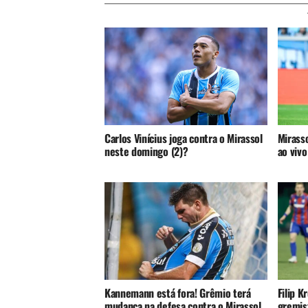
Carlos Vinícius joga contra o Mirassol
Mirasso
neste domingo (2)?
ao vivo
Kannemann está fora! Grêmio terá
Filip K
mudança na defesa contra o Mirassol
gremist