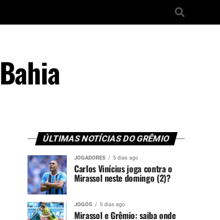
 Bahia
ÚLTIMAS NOTÍCIAS DO GRÊMIO
JOGADORES
5 dias ago
Carlos Vinícius joga contra o
Mirassol neste domingo (2)?
JOGOS
5 dias ago
Mirassol e Grêmio: saiba onde