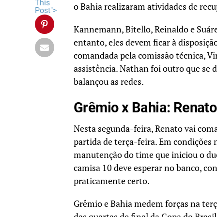
This
o Bahia realizaram atividades de recu
Post">
Kannemann, Bitello, Reinaldo e Suár
entanto, eles devem ficar à disposiç
comandada pela comissão técnica, V
assistência. Nathan foi outro que se 
balançou as redes.
Grêmio x Bahia: Renato
Nesta segunda-feira, Renato vai coma
partida de terça-feira. Em condições 
manutenção do time que iniciou o due
camisa 10 deve esperar no banco, co
praticamente certo.
Grêmio e Bahia medem forças na terça-
das quartas de final da Copa do Brasil.