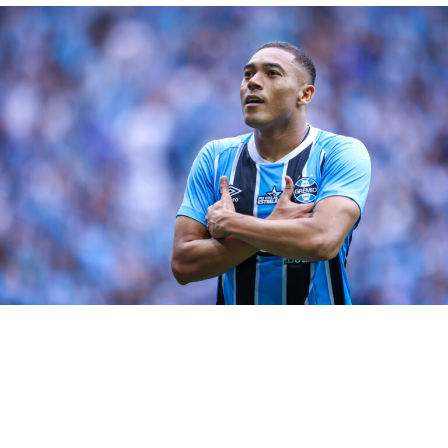
na disputa pelo gol gremista.
RELATED TOPICS:
ADRIEL
BAHIA
DESTAQUE
GRÊMIO
UP NEXT
Renato diz quer Iturbe pode atuar como meia
DON'T MISS
Iturbe é registrado no BID e pode enfrentar o Galo
Gregory Felipe