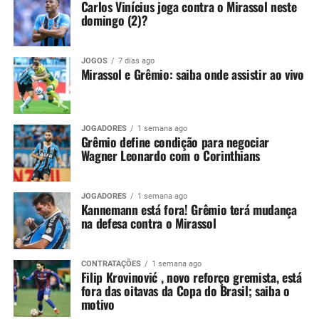
Carlos Vinícius joga contra o Mirassol neste
Embora o episódio tenha ocorrido antes da pausa para a
domingo (2)?
Copa do Mundo, a punição segue válida e será cumprida
apenas agora. Por isso, o argentino ficará fora justamente
JOGOS
7 dias ago
em um confronto decisivo, no momento em que o
Mirassol e Grêmio: saiba onde assistir ao vivo
Tricolor busca recuperação após a eliminação na Copa
Sul-Americana.
Kannemann recebeu críticas da
JOGADORES
1 semana ago
Grêmio define condição para negociar
Wagner Leonardo com o Corinthians
torcida
O lance que tirou Kannemann da partida ocorreu no dia
JOGADORES
1 semana ago
Kannemann está fora! Grêmio terá mudança
14 de maio, diante do Confiança-SE. Na ocasião, o
na defesa contra o Mirassol
defensor entrou no intervalo para substituir Balbuena,
mas permaneceu pouco tempo em campo. Aos 29
minutos da etapa final, o árbitro Lucas Torezin mostrou
CONTRATAÇÕES
1 semana ago
Filip Krovinović , novo reforço gremista, está
o segundo cartão amarelo e, na sequência, o vermelho.
fora das oitavas da Copa do Brasil; saiba o
motivo
Além da expulsão, a atuação gerou críticas entre os