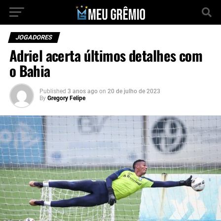
JOGADORES
Adriel acerta últimos detalhes com
o Bahia
Published
3 anos ago
on
20 de julho de 2023
By
Gregory Felipe