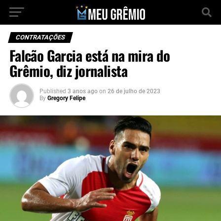
CONTRATAÇÕES
Falcão Garcia está na mira do
Grêmio, diz jornalista
Published
3 anos ago
on
26 de julho de 2023
By
Gregory Felipe