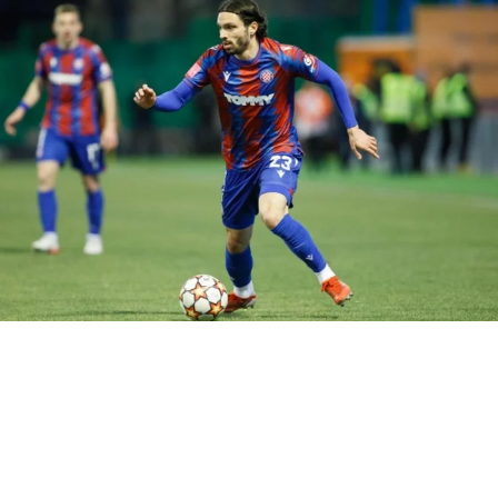
A ideia agora passa a ser a contratação de uma opção para
quando Luisito não poder jogar, ou precisar ser
substituído. Resta saber se o colombiano seria este
jogador, uma estrela dessa grandeza aceitaria o papel de
coadjuvante?
RELATED TOPICS:
DESTAQUE
FALCÃO GARCIA
GRÊMIO
UP NEXT
Luan chega a Porto Alegre para assinar com o Grêmio
DON'T MISS
Mateo Coronel fica distante do Grêmio
Gregory Felipe