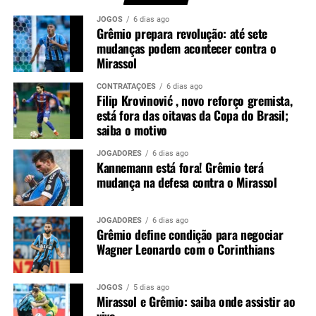
equipe em um momento importante do confronto.
JOGOS
6 dias ago
Grêmio prepara revolução: até sete
Você precisa ver também:
Filip Krovinović , novo
mudanças podem acontecer contra o
Mirassol
reforço gremista, está fora das oitavas da Copa do
Brasil; saiba o motivo
CONTRATAÇÕES
6 dias ago
Filip Krovinović , novo reforço gremista,
Luís Castro avalia alternativas
está fora das oitavas da Copa do Brasil;
saiba o motivo
Sem Kannemann à disposição, Luís Castro analisa as
opções para montar a defesa. A tendência aponta para a
JOGADORES
6 dias ago
Kannemann está fora! Grêmio terá
entrada de Wagner Leonardo, que disputa posição com
mudança na defesa contra o Mirassol
Luís Eduardo para atuar ao lado de Gustavo Martins. A
definição deve acontecer nos últimos treinamentos antes
da partida.
JOGADORES
6 dias ago
Grêmio define condição para negociar
Wagner Leonardo com o Corinthians
Contudo, a ausência do ídolo gremista abre espaço para
outro defensor mostrar serviço em um confronto de
grande importância. O
Grêmio
espera iniciar o mata-
JOGOS
5 dias ago
Mirassol e Grêmio: saiba onde assistir ao
mata com um bom resultado para construir vantagem e
vivo