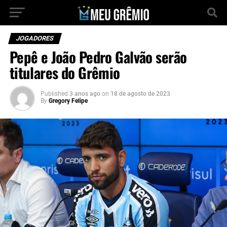
JOGADORES
Pepê e João Pedro Galvão serão
titulares do Grêmio
Published
3 anos ago
on
18 de agosto de 2023
By
Gregory Felipe