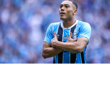
de Brasília). A partida vale pela 20ª rodada da competição
nacional. Uma provável escalação gremista teria: Gabriel
Grando; João Pedro, Bruno Alves, Rodrigo Ely e Reinaldo;
Pepê e Carballo; Bitello, Cristaldo e Ferreira; João Pedro
Galvão.
Técnico:
Renato Portaluppi.
RELATED TOPICS:
DESTAQUE
GRÊMIO
SANTOS
UP NEXT
Villasanti volta ao time sob mira da Fiorentina
DON'T MISS
Geromel volta a ser relacionado
Gregory Felipe