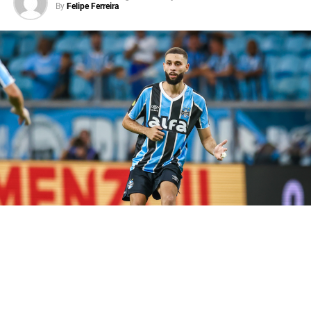
By
Felipe Ferreira
isso, a expectativa da torcida gremista é de que o
atacante volte a balançar as redes e ajude o Imortal a
construir uma vantagem fora de casa.
Carlos Vinícius volta em momento
decisivo
O artilheiro desfalcou o Grêmio na derrota para o Bolívar,
que resultou na eliminação da Copa Sul-Americana. No
entanto, o camisa 95 retorna justamente quando o clube
inicia mais uma disputa eliminatória. Assim, Luís Castro
ganha uma peça importante para aumentar o poder
ofensivo da equipe.
Além disso, a presença do goleador abre mais espaços
para os jogadores de velocidade e facilita a criação das
jogadas. Consequentemente, o
Tricolor Gaúcho
chega
mais fortalecido para enfrentar um adversário que