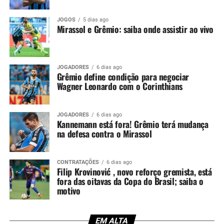
apenas agora. Por isso, o argentino ficará fora justamente
JOGOS
5 dias ago
em um confronto decisivo, no momento em que o
Mirassol e Grêmio: saiba onde assistir ao vivo
Tricolor busca recuperação após a eliminação na Copa
Sul-Americana.
Kannemann recebeu críticas da
JOGADORES
6 dias ago
Grêmio define condição para negociar
Wagner Leonardo com o Corinthians
torcida
O lance que tirou Kannemann da partida ocorreu no dia
JOGADORES
6 dias ago
Kannemann está fora! Grêmio terá mudança
14 de maio, diante do Confiança-SE. Na ocasião, o
na defesa contra o Mirassol
defensor entrou no intervalo para substituir Balbuena,
mas permaneceu pouco tempo em campo. Aos 29
minutos da etapa final, o árbitro Lucas Torezin mostrou
CONTRATAÇÕES
6 dias ago
Filip Krovinović , novo reforço gremista, está
o segundo cartão amarelo e, na sequência, o vermelho.
fora das oitavas da Copa do Brasil; saiba o
motivo
Além da expulsão, a atuação gerou críticas entre os
torcedores. Afinal, o experiente zagueiro recebeu duas
advertências em menos de meia hora, comprometendo a
EM ALTA