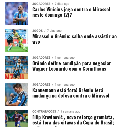
peça importante para o restante da temporada. Por
JOGADORES
7 dias ago
Carlos Vinícius joga contra o Mirassol
isso, só admite abrir negociações caso receba uma
neste domingo (2)?
proposta de compra que atenda às suas exigências
financeiras.
JOGOS
7 dias ago
Mirassol e Grêmio: saiba onde assistir ao
Você precisa ver também:
Kannemann está fora!
vivo
Grêmio terá mudança na defesa contra o Mirassol
Grêmio mantém decisão para
JOGADORES
1 semana ago
Grêmio define condição para negociar
Wagner Leonardo com o Corinthians
liberar Wagner Leonardo
Recentemente, o Vitória também tentou viabilizar o
JOGADORES
1 semana ago
Kannemann está fora! Grêmio terá
retorno de Wagner Leonardo. O clube baiano buscou
mudança na defesa contra o Mirassol
uma composição financeira, inclusive por conta de uma
pendência envolvendo a negociação realizada em 2025.
CONTRATAÇÕES
1 semana ago
Na ocasião, o Grêmio desembolsou 4,5 milhões de
Filip Krovinović , novo reforço gremista,
está fora das oitavas da Copa do Brasil;
dólares, cerca de R$ 25,1 milhões, para contratar o