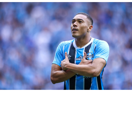
Renato deve permanecer no
comando técnico
Quanto à comissão técnica, penso que ela deva ser
mantida. Entre erros e acertos o saldo da temporada é
positivo. Foi mantida a hegemonia do futebol gaúcho, de
três clássicos dois foram vencidos, a equipe foi
semifinalista da Copa do Brasil e está no G4 do
Brasileirão. Tudo isso com um time montado em dois
meses, sem contar que o clube subiu da Série B. Diante
disso, não há motivos para troca no comando do
vestiário.