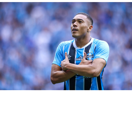
zero e bola ao centro” ,
definiu o mandatário.
O Grêmio deu início aos preparativos visando a partida
contra o Athletico-PR, pela 27ª rodada do Brasileirão. As
equipes se encontram na quarta-feira (18), na Arena do
Grêmio. A bola vai rolar a partir das 19h, (horário de
Brasília). O
Imortal
é o 3º colocado com 44 pontos,
enquanto o Furacão ocupa a 8ª posição com 41.
RELATED TOPICS:
DESTAQUE
GRÊMIO
GUERRA
RENATO
REUNIÃO
UP NEXT
STJD define data do julgamento de Renato e Reinaldo