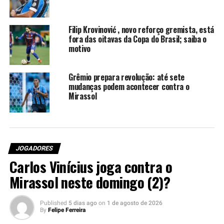
casamatas do Centro de Treinamentos. Os três
observaram as atividades entre risadas e brincadeiras. O
ambiente demonstrou, pela descontração, que o
Filip Krovinović , novo reforço gremista, está
episódio está superado.
fora das oitavas da Copa do Brasil; saiba o
motivo
Não há data marcada para
Grêmio prepara revolução: até sete
Renato falar
mudanças podem acontecer contra o
Mirassol
Institucionalmente está tudo resolvido. No entanto , a
única dúvida que fica é se Renato concederá uma
entrevista para esclarecer o assunto publicamente.
Contudo, o Grêmio não divulgou nenhuma data para que
JOGADORES
isto aconteça. O fato pode ganhar status de economia
Carlos Vinícius joga contra o
interna e ser considerado encerrado. A fala do
presidente Alberto Guerra ao final da tarde indica este
Mirassol neste domingo (2)?
caminho.
Published
5 dias ago
on
1 de agosto de 2026
“Está tudo certo, zero a
By
Felipe Ferreira