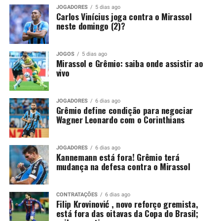
peça importante para o restante da temporada. Por
JOGADORES
5 dias ago
Carlos Vinícius joga contra o Mirassol
isso, só admite abrir negociações caso receba uma
neste domingo (2)?
proposta de compra que atenda às suas exigências
financeiras.
JOGOS
5 dias ago
Mirassol e Grêmio: saiba onde assistir ao
Você precisa ver também:
Kannemann está fora!
vivo
Grêmio terá mudança na defesa contra o Mirassol
Grêmio mantém decisão para
JOGADORES
6 dias ago
Grêmio define condição para negociar
Wagner Leonardo com o Corinthians
liberar Wagner Leonardo
Recentemente, o Vitória também tentou viabilizar o
JOGADORES
6 dias ago
Kannemann está fora! Grêmio terá
retorno de Wagner Leonardo. O clube baiano buscou
mudança na defesa contra o Mirassol
uma composição financeira, inclusive por conta de uma
pendência envolvendo a negociação realizada em 2025.
CONTRATAÇÕES
6 dias ago
Na ocasião, o Grêmio desembolsou 4,5 milhões de
Filip Krovinović , novo reforço gremista,
está fora das oitavas da Copa do Brasil;
dólares, cerca de R$ 25,1 milhões, para contratar o