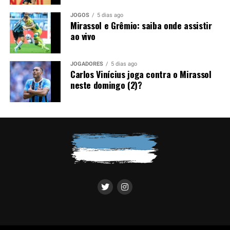
atleta e diante da exigência do Grêmio por uma venda, a
JOGOS
5 dias ago
negociação perdeu força nos bastidores.
Mirassol e Grêmio: saiba onde assistir
ao vivo
Foto: Lucas Uebel / Grêmio
JOGADORES
5 dias ago
Carlos Vinícius joga contra o Mirassol
neste domingo (2)?