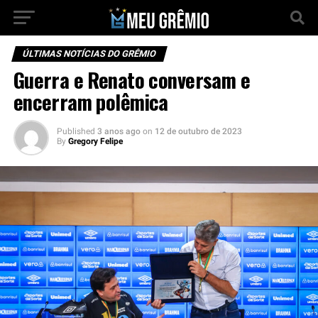
ÚLTIMAS NOTÍCIAS DO GRÊMIO
Guerra e Renato conversam e
encerram polêmica
Published
3 anos ago
on
12 de outubro de 2023
By
Gregory Felipe