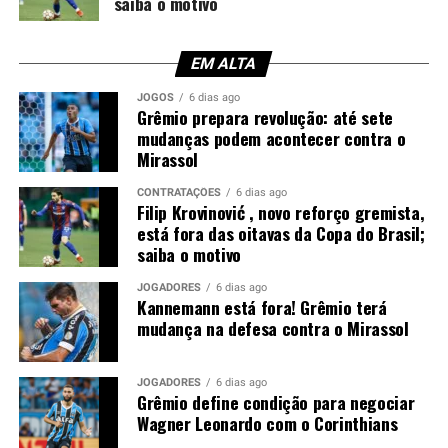
saiba o motivo
zagueiro. Apesar das conversas, as partes não chegaram
a um acordo e o jogador permaneceu em Porto Alegre.
EM ALTA
Enquanto isso, o Corinthians enfrenta dificuldades para
reforçar a defesa. Mesmo com autorização para
JOGOS
6 dias ago
Grêmio prepara revolução: até sete
contratar atletas, o clube sofre duas punições de
mudanças podem acontecer contra o
transfer ban e, neste momento, não pode inscrever
Mirassol
novos jogadores nas competições.
CONTRATAÇÕES
6 dias ago
Filip Krovinović , novo reforço gremista,
Tricolor também busca um zagueiro
está fora das oitavas da Copa do Brasil;
canhoto
saiba o motivo
JOGADORES
6 dias ago
Paralelamente, o Grêmio segue no mercado em busca de
Kannemann está fora! Grêmio terá
um zagueiro canhoto para suprir a saída de Viery. Caso
mudança na defesa contra o Mirassol
Wagner Leonardo seja vendido, a diretoria deverá
intensificar a procura por dois defensores.
JOGADORES
6 dias ago
Grêmio define condição para negociar
Neste cenário, a tendência é de que o Corinthians não
Wagner Leonardo com o Corinthians
avance nas tratativas. Sem possibilidade de registrar o