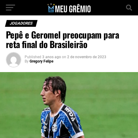
JOGADORES
Pepê e Geromel preocupam para
reta final do Brasileirão
Published
3 anos ago
on
2 de novembro de 2023
By
Gregory Felipe