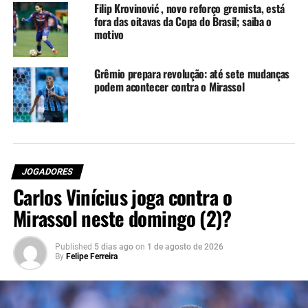
algumas coisas dele (Villasanti).
Filip Krovinović , novo reforço gremista, está
fora das oitavas da Copa do Brasil; saiba o
Ele evoluiu bastante, por isso
motivo
que quando temos três volantes
Grêmio prepara revolução: até sete mudanças
dou mais liberdade para ele.
podem acontecer contra o Mirassol
Muito importante para a gente.
Pepe sentiu uma lesão
muscular, vai fazer exames,
mas certamente vai estar fora
JOGADORES
dos dois ou três próximos
Carlos Vinícius joga contra o
Mirassol neste domingo (2)?
jogos. Procurar recuperar ele e
tentar depois da data Fifa ter de
Published
5 dias ago
on
1 de agosto de 2026
volta”, falou Renato.
By
Felipe Ferreira