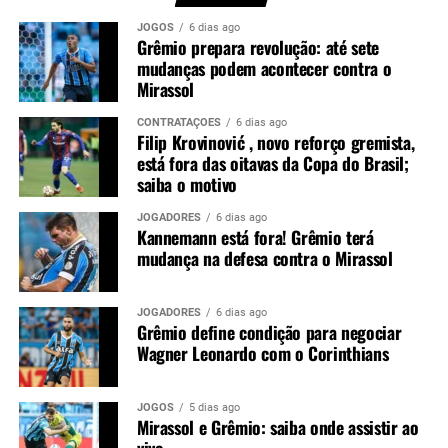
equipe em um momento importante do confronto.
JOGOS
6 dias ago
Grêmio prepara revolução: até sete
Você precisa ver também:
Filip Krovinović , novo
mudanças podem acontecer contra o
Mirassol
reforço gremista, está fora das oitavas da Copa do
Brasil; saiba o motivo
CONTRATAÇÕES
6 dias ago
Filip Krovinović , novo reforço gremista,
Luís Castro avalia alternativas
está fora das oitavas da Copa do Brasil;
saiba o motivo
Sem Kannemann à disposição, Luís Castro analisa as
opções para montar a defesa. A tendência aponta para a
JOGADORES
6 dias ago
Kannemann está fora! Grêmio terá
entrada de Wagner Leonardo, que disputa posição com
mudança na defesa contra o Mirassol
Luís Eduardo para atuar ao lado de Gustavo Martins. A
definição deve acontecer nos últimos treinamentos antes
da partida.
JOGADORES
6 dias ago
Grêmio define condição para negociar
Wagner Leonardo com o Corinthians
Contudo, a ausência do ídolo gremista abre espaço para
outro defensor mostrar serviço em um confronto de
grande importância. O
Grêmio
espera iniciar o mata-
JOGOS
5 dias ago
Mirassol e Grêmio: saiba onde assistir ao
mata com um bom resultado para construir vantagem e
vivo