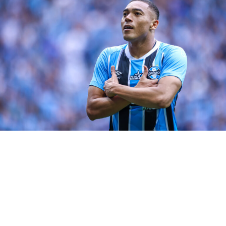
Caso de Geromel pode ser mais
grave que o de Pepê
Por sua vez, Pedro Geromel sentiu dores musculares
durante a segunda etapa. Como Portaluppi optou por
manter o sistema com três defensores, Bruno Uvini
entrou no setor. O Grêmio ainda não divulgou o local do
problema sentido pelo capitão. Todavia, o caso preocupa,
o jogador realizou uma artroscopia em 2023, na
sequência teve um edema ósseo seguido de lesão
muscular.
Torcedor está autorizado a sonhar
com o título
As três vitórias em sequência encaminharam a vaga para
a Libertadores e recolocaram o Grêmio na briga pelo
título. Ainda que a vantagem do Botafogo seja