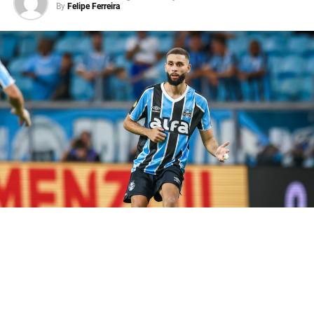
By
Felipe Ferreira
isso, a expectativa da torcida gremista é de que o
atacante volte a balançar as redes e ajude o Imortal a
construir uma vantagem fora de casa.
Carlos Vinícius volta em momento
decisivo
O artilheiro desfalcou o Grêmio na derrota para o Bolívar,
que resultou na eliminação da Copa Sul-Americana. No
entanto, o camisa 95 retorna justamente quando o clube
inicia mais uma disputa eliminatória. Assim, Luís Castro
ganha uma peça importante para aumentar o poder
ofensivo da equipe.
Além disso, a presença do goleador abre mais espaços
para os jogadores de velocidade e facilita a criação das
jogadas. Consequentemente, o
Tricolor Gaúcho
chega
mais fortalecido para enfrentar um adversário que