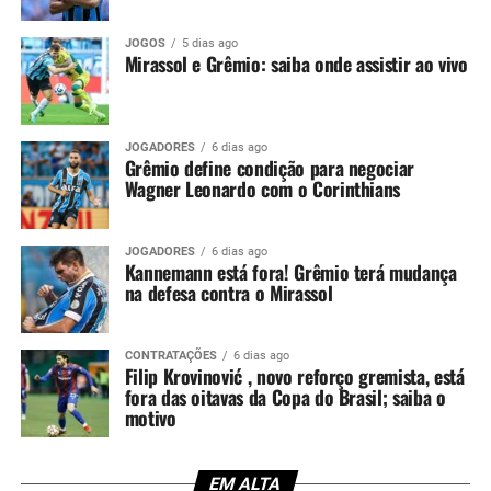
apenas agora. Por isso, o argentino ficará fora justamente
JOGOS
5 dias ago
em um confronto decisivo, no momento em que o
Mirassol e Grêmio: saiba onde assistir ao vivo
Tricolor busca recuperação após a eliminação na Copa
Sul-Americana.
Kannemann recebeu críticas da
JOGADORES
6 dias ago
Grêmio define condição para negociar
Wagner Leonardo com o Corinthians
torcida
O lance que tirou Kannemann da partida ocorreu no dia
JOGADORES
6 dias ago
Kannemann está fora! Grêmio terá mudança
14 de maio, diante do Confiança-SE. Na ocasião, o
na defesa contra o Mirassol
defensor entrou no intervalo para substituir Balbuena,
mas permaneceu pouco tempo em campo. Aos 29
minutos da etapa final, o árbitro Lucas Torezin mostrou
CONTRATAÇÕES
6 dias ago
Filip Krovinović , novo reforço gremista, está
o segundo cartão amarelo e, na sequência, o vermelho.
fora das oitavas da Copa do Brasil; saiba o
motivo
Além da expulsão, a atuação gerou críticas entre os
torcedores. Afinal, o experiente zagueiro recebeu duas
advertências em menos de meia hora, comprometendo a
EM ALTA