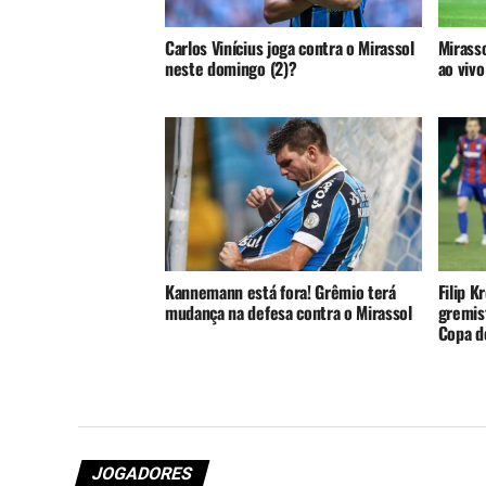
Carlos Vinícius joga contra o Mirassol
Mirasso
neste domingo (2)?
ao vivo
Kannemann está fora! Grêmio terá
Filip K
mudança na defesa contra o Mirassol
gremist
Copa do
JOGADORES