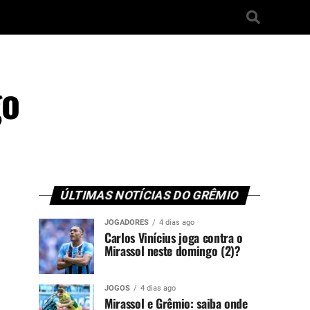
go
ÚLTIMAS NOTÍCIAS DO GRÊMIO
JOGADORES
4 dias ago
Carlos Vinícius joga contra o
Mirassol neste domingo (2)?
JOGOS
4 dias ago
Mirassol e Grêmio: saiba onde