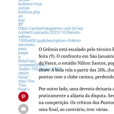
buttons/mvp-
social-
buttons.php
on
line
27
https://portalmeugremio.com.br/wp-
content/uploads/2023/10/Renato-
velhao-
1000x600.jpg&description=Grêmio
escalado
para
O Grêmio está escalado pelo técnico 
pegar
feira (9). O confronto em São Januári
o
Botafogo',
do Vasco, o estádio Nilton Santos, 
'pinterestShare',
'width=750,height=350');
show. A bola rola a partir das 20h, (h
return
pontos com o clube carioca, perdendo
false;"
title="Pin
This
Por outro lado, uma derrota deixaria a
Post">
praticamente a alijaria da disputa. Se
na competição. Os críticos dos Ponto
uma final, ao contrário, tem várias.