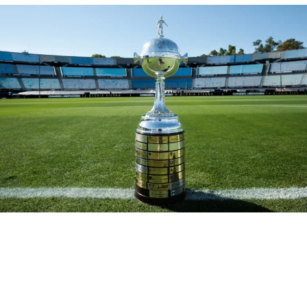
ficar para a história. No primeiro “El Pistolero” saiu do
seu campo e avançou em direção do gol adversário,
driblou o goleiro e finalizou para marcar. Já o outro foi
em cobrança de pênalti, esbanjando categoria, deu uma
cavadinha , tirando Fabio da foto.
O ex-centroavante gremista ainda ganhou a Bola de
Prata por figurar entre os onze melhores jogadores do
campeonato nacional. A formação da equipe é feita com
base na média das notas recebidas pelos atletas durante
as 38 rodadas da competição. Com Suárez e Villasanti, o
Imortal soma 37 jogadores premiados com a bola de
prata e quatro que receberam a de ouro.
Confira a Seleção do
Campeonato pela Bola de Prata
Goleiro:
Weverton (Palmeiras)
Zagueiros:
Adryelson (Botafogo) e Murilo (Palmeiras)