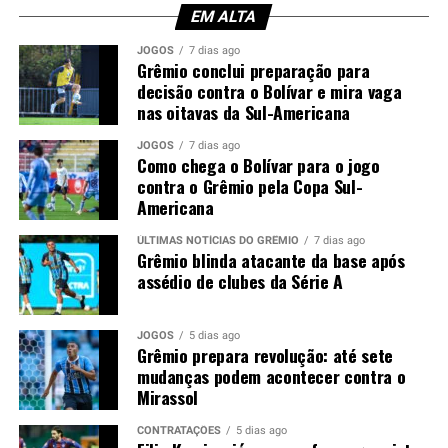
EM ALTA
Enquanto isso, o Corinthians enfrenta dificuldades para
reforçar a defesa. Mesmo com autorização para
JOGOS
7 dias ago
Grêmio conclui preparação para
contratar atletas, o clube sofre duas punições de
decisão contra o Bolívar e mira vaga
transfer ban e, neste momento, não pode inscrever
nas oitavas da Sul-Americana
novos jogadores nas competições.
JOGOS
7 dias ago
Como chega o Bolívar para o jogo
Tricolor também busca um zagueiro
contra o Grêmio pela Copa Sul-
canhoto
Americana
ÚLTIMAS NOTÍCIAS DO GRÊMIO
7 dias ago
Paralelamente, o Grêmio segue no mercado em busca de
Grêmio blinda atacante da base após
um zagueiro canhoto para suprir a saída de Viery. Caso
assédio de clubes da Série A
Wagner Leonardo seja vendido, a diretoria deverá
intensificar a procura por dois defensores.
JOGOS
5 dias ago
Grêmio prepara revolução: até sete
Neste cenário, a tendência é de que o Corinthians não
mudanças podem acontecer contra o
avance nas tratativas. Sem possibilidade de registrar o
Mirassol
atleta e diante da exigência do Grêmio por uma venda, a
CONTRATAÇÕES
5 dias ago
negociação perdeu força nos bastidores.