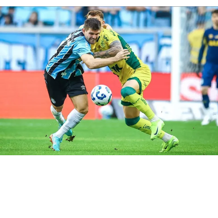
Por isso, a expectativa da torcida gremista é de que o
atacante volte a balançar as redes e ajude o Imortal a
construir uma vantagem fora de casa.
Carlos Vinícius volta em momento
decisivo
O artilheiro desfalcou o Grêmio na derrota para o
Bolívar, que resultou na eliminação da Copa Sul-
Americana. No entanto, o camisa 95 retorna justamente
quando o clube inicia mais uma disputa eliminatória.
Assim, Luís Castro ganha uma peça importante para
aumentar o poder ofensivo da equipe.
Além disso, a presença do goleador abre mais espaços
para os jogadores de velocidade e facilita a criação das
jogadas. Consequentemente, o
Tricolor Gaúcho
chega
mais fortalecido para enfrentar um adversário que