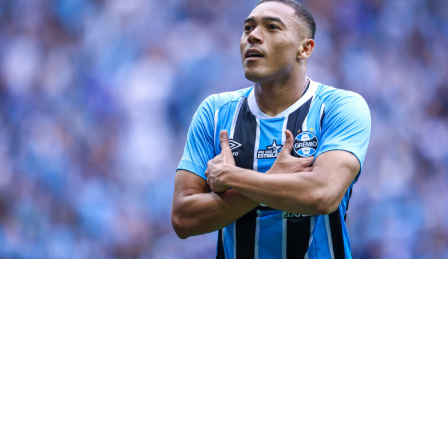
milhões e R$2milhões, respectivamente.
O Grêmio vai precisar reforçar o elenco para encarar um
ano que terá por exemplo a Libertadores para jogar.
Como falta dinheiro no caixa, a direção vai buscar
investidores para montar um grupo competitivo. No
entanto, nem mesmo a paixão de Renato pelo clube
parece fazer ele aliviar a pedida.
Por outro lado, não é simples dispensar um treinador
vencedor, ainda mais quando este ganhou uma estátua
no estádio. Logo, mesmo com o valor, a meu ver,
exorbitante para um clube brasileiro, o final dessa
história deverá ser feliz. A tendência é de que o
presidente supere o susto e ceda a exigência de Renato.