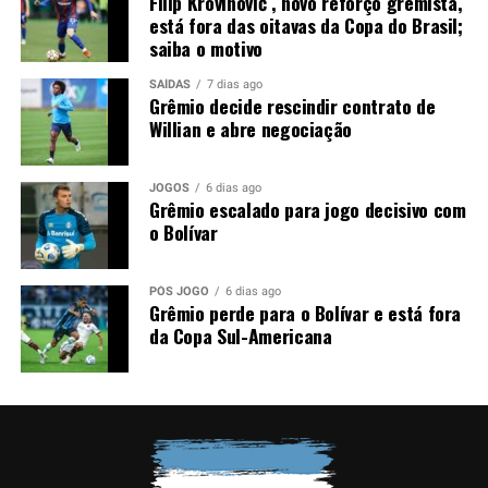
Filip Krovinović , novo reforço gremista,
está fora das oitavas da Copa do Brasil;
Foto: Lucas Uebel / Grêmio
saiba o motivo
SAÍDAS
7 dias ago
Grêmio decide rescindir contrato de
Willian e abre negociação
JOGOS
6 dias ago
Grêmio escalado para jogo decisivo com
o Bolívar
PÓS JOGO
6 dias ago
Grêmio perde para o Bolívar e está fora
da Copa Sul-Americana