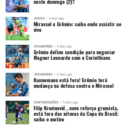
neste domingo (2)?
proposta de compra que atenda às suas exigências
financeiras.
JOGOS
4 dias ago
Mirassol e Grêmio: saiba onde assistir ao
Você precisa ver também:
Kannemann está fora!
vivo
Grêmio terá mudança na defesa contra o Mirassol
Grêmio mantém decisão para
JOGADORES
5 dias ago
Grêmio define condição para negociar
Wagner Leonardo com o Corinthians
liberar Wagner Leonardo
Recentemente, o Vitória também tentou viabilizar o
JOGADORES
5 dias ago
Kannemann está fora! Grêmio terá
retorno de Wagner Leonardo. O clube baiano buscou
mudança na defesa contra o Mirassol
uma composição financeira, inclusive por conta de uma
pendência envolvendo a negociação realizada em 2025.
CONTRATAÇÕES
5 dias ago
Na ocasião, o Grêmio desembolsou 4,5 milhões de
Filip Krovinović , novo reforço gremista,
está fora das oitavas da Copa do Brasil;
dólares, cerca de R$ 25,1 milhões, para contratar o
saiba o motivo
zagueiro. Apesar das conversas, as partes não chegaram
a um acordo e o jogador permaneceu em Porto Alegre.