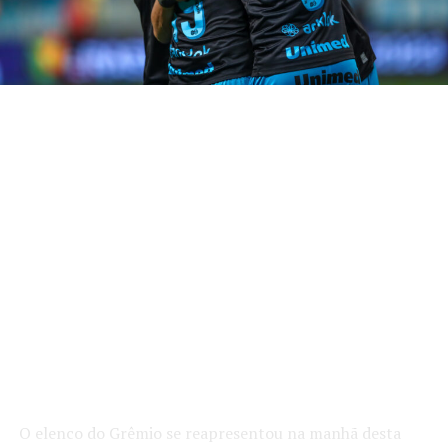
O elenco do Grêmio se reapresentou na manhã desta