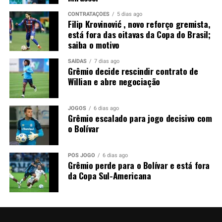
atleta e diante da exigência do Grêmio por uma venda, a
CONTRATAÇÕES
5 dias ago
negociação perdeu força nos bastidores.
Filip Krovinović , novo reforço gremista,
está fora das oitavas da Copa do Brasil;
Foto: Lucas Uebel / Grêmio
saiba o motivo
SAÍDAS
7 dias ago
Grêmio decide rescindir contrato de
Willian e abre negociação
JOGOS
6 dias ago
Grêmio escalado para jogo decisivo com
o Bolívar
PÓS JOGO
6 dias ago
Grêmio perde para o Bolívar e está fora
da Copa Sul-Americana