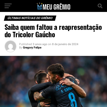
ÚLTIMAS NOTÍCIAS DO GRÊMIO
Saiba quem faltou a reapresentação
do Tricolor Gaúcho
Published
3 anos ago
on
8 de janeiro de 2024
By
Gregory Felipe