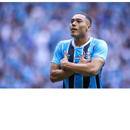
com a Seleção Brasileira, que se prepara para o Pré-
Olímpico. O torneio será realizado entre os dias 20 de
janeiro e 11 de fevereiro, na Venezuela. As seleções
disputam duas vagas para os Jogos Olímpicos de Paris,
de 2024.
Contudo, o departamento médico do Grêmio começa o
ano com poucos frequentadores, o que é uma ótima
notícia. Apenas Mila, que se recupera de uma lesão do
ligamento cruzado no joelho direito, sofrida no ano
passado, e Carbalho estão entregues aos médicos do
clube.
RELATED TOPICS:
DESTAQUE
GRÊMIO
REAPRESENTAÇÃO
TRICOLOR GAÚCHO