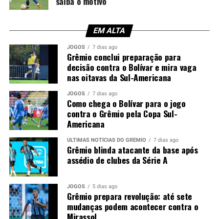
saiba o motivo
zagueiro. Apesar das conversas, as partes não chegaram
a um acordo e o jogador permaneceu em Porto Alegre.
EM ALTA
Enquanto isso, o Corinthians enfrenta dificuldades para
reforçar a defesa. Mesmo com autorização para
JOGOS
7 dias ago
Grêmio conclui preparação para
contratar atletas, o clube sofre duas punições de
decisão contra o Bolívar e mira vaga
transfer ban e, neste momento, não pode inscrever
nas oitavas da Sul-Americana
novos jogadores nas competições.
JOGOS
7 dias ago
Como chega o Bolívar para o jogo
Tricolor também busca um zagueiro
contra o Grêmio pela Copa Sul-
canhoto
Americana
ÚLTIMAS NOTÍCIAS DO GRÊMIO
7 dias ago
Paralelamente, o Grêmio segue no mercado em busca de
Grêmio blinda atacante da base após
um zagueiro canhoto para suprir a saída de Viery. Caso
assédio de clubes da Série A
Wagner Leonardo seja vendido, a diretoria deverá
intensificar a procura por dois defensores.
JOGOS
5 dias ago
Grêmio prepara revolução: até sete
Neste cenário, a tendência é de que o Corinthians não
mudanças podem acontecer contra o
avance nas tratativas. Sem possibilidade de registrar o
Mirassol