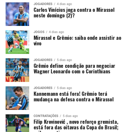
peça importante para o restante da temporada. Por
JOGADORES
4 dias ago
Carlos Vinícius joga contra o Mirassol
isso, só admite abrir negociações caso receba uma
neste domingo (2)?
proposta de compra que atenda às suas exigências
financeiras.
JOGOS
4 dias ago
Mirassol e Grêmio: saiba onde assistir ao
Você precisa ver também:
Kannemann está fora!
vivo
Grêmio terá mudança na defesa contra o Mirassol
Grêmio mantém decisão para
JOGADORES
5 dias ago
Grêmio define condição para negociar
Wagner Leonardo com o Corinthians
liberar Wagner Leonardo
Recentemente, o Vitória também tentou viabilizar o
JOGADORES
5 dias ago
Kannemann está fora! Grêmio terá
retorno de Wagner Leonardo. O clube baiano buscou
mudança na defesa contra o Mirassol
uma composição financeira, inclusive por conta de uma
pendência envolvendo a negociação realizada em 2025.
CONTRATAÇÕES
5 dias ago
Na ocasião, o Grêmio desembolsou 4,5 milhões de
Filip Krovinović , novo reforço gremista,
está fora das oitavas da Copa do Brasil;
dólares, cerca de R$ 25,1 milhões, para contratar o