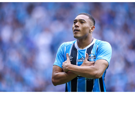
O centroavante André Henrique, que está de contrato
novo com o
Tricolor Gaúcho
, aguarda pela regularização
do vínculo no BID (Boletim Informativo Diário), da CBF,
para ficar à disposição. Enquanto o novo dono da camisa
9 não chega, e diante da resposta fraca de JP Galvão, a
tendência é de que o garoto receba oportunidades. Por
outro lado, Carballo e Cuiabano seguem entregues ao
Departamento Médico. Porém, ambos se aproximam do
retorno, a dupla deve voltar às atividades em fevereiro.
RELATED TOPICS:
DESTAQUE
GEROMEL
GRÊMIO
RETORNO
SÃO JOSÉ
UP NEXT