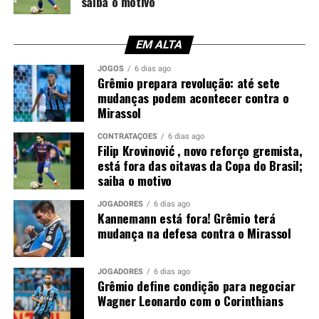
saiba o motivo
zagueiro. Apesar das conversas, as partes não chegaram
a um acordo e o jogador permaneceu em Porto Alegre.
EM ALTA
Enquanto isso, o Corinthians enfrenta dificuldades para
reforçar a defesa. Mesmo com autorização para
JOGOS
6 dias ago
Grêmio prepara revolução: até sete
contratar atletas, o clube sofre duas punições de
mudanças podem acontecer contra o
transfer ban e, neste momento, não pode inscrever
Mirassol
novos jogadores nas competições.
CONTRATAÇÕES
6 dias ago
Filip Krovinović , novo reforço gremista,
Tricolor também busca um zagueiro
está fora das oitavas da Copa do Brasil;
canhoto
saiba o motivo
JOGADORES
6 dias ago
Paralelamente, o Grêmio segue no mercado em busca de
Kannemann está fora! Grêmio terá
um zagueiro canhoto para suprir a saída de Viery. Caso
mudança na defesa contra o Mirassol
Wagner Leonardo seja vendido, a diretoria deverá
intensificar a procura por dois defensores.
JOGADORES
6 dias ago
Grêmio define condição para negociar
Neste cenário, a tendência é de que o Corinthians não
Wagner Leonardo com o Corinthians
avance nas tratativas. Sem possibilidade de registrar o