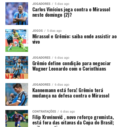
peça importante para o restante da temporada. Por
JOGADORES
5 dias ago
Carlos Vinícius joga contra o Mirassol
isso, só admite abrir negociações caso receba uma
neste domingo (2)?
proposta de compra que atenda às suas exigências
financeiras.
JOGOS
5 dias ago
Mirassol e Grêmio: saiba onde assistir ao
Você precisa ver também:
Kannemann está fora!
vivo
Grêmio terá mudança na defesa contra o Mirassol
Grêmio mantém decisão para
JOGADORES
6 dias ago
Grêmio define condição para negociar
Wagner Leonardo com o Corinthians
liberar Wagner Leonardo
Recentemente, o Vitória também tentou viabilizar o
JOGADORES
6 dias ago
Kannemann está fora! Grêmio terá
retorno de Wagner Leonardo. O clube baiano buscou
mudança na defesa contra o Mirassol
uma composição financeira, inclusive por conta de uma
pendência envolvendo a negociação realizada em 2025.
CONTRATAÇÕES
6 dias ago
Na ocasião, o Grêmio desembolsou 4,5 milhões de
Filip Krovinović , novo reforço gremista,
está fora das oitavas da Copa do Brasil;
dólares, cerca de R$ 25,1 milhões, para contratar o