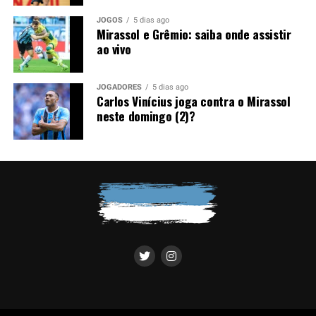
atleta e diante da exigência do Grêmio por uma venda, a
JOGOS
5 dias ago
negociação perdeu força nos bastidores.
Mirassol e Grêmio: saiba onde assistir
ao vivo
Foto: Lucas Uebel / Grêmio
JOGADORES
5 dias ago
Carlos Vinícius joga contra o Mirassol
neste domingo (2)?