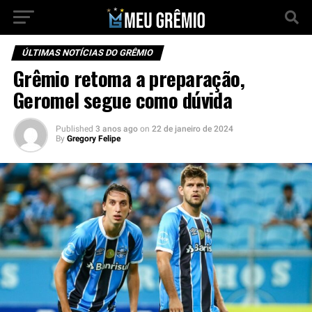
ÚLTIMAS NOTÍCIAS DO GRÊMIO
Grêmio retoma a preparação,
Geromel segue como dúvida
Published
3 anos ago
on
22 de janeiro de 2024
By
Gregory Felipe