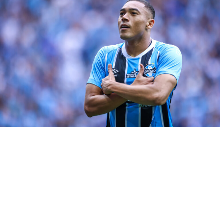
estaria em campo no domingo, sofreu lesão ligamentar
no joelho esquerdo e desfalcará o grupo de duas a
quatro semanas, mas não precisará passar por cirurgia.
O atleta se machucou no jogo-treino contra o Sindicato
dos Atletas, na última quinta-feira.
RELATED TOPICS:
DESTAQUE
GRÊMIO
GUSTAVO NUNES
NOVIDADE
TREINO
UP NEXT
Veja os relacionados do Grêmio para jogo com o Brasil
de Pelotas
DON'T MISS
Brum da banho de água fria na torcida do Grêmio