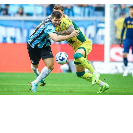
Por isso, a expectativa da torcida gremista é de que o
atacante volte a balançar as redes e ajude o Imortal a
construir uma vantagem fora de casa.
Carlos Vinícius volta em momento
decisivo
O artilheiro desfalcou o Grêmio na derrota para o
Bolívar, que resultou na eliminação da Copa Sul-
Americana. No entanto, o camisa 95 retorna justamente
quando o clube inicia mais uma disputa eliminatória.
Assim, Luís Castro ganha uma peça importante para
aumentar o poder ofensivo da equipe.
Além disso, a presença do goleador abre mais espaços
para os jogadores de velocidade e facilita a criação das
jogadas. Consequentemente, o
Tricolor Gaúcho
chega
mais fortalecido para enfrentar um adversário que