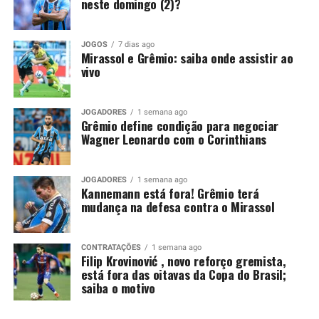
neste domingo (2)?
proposta de compra que atenda às suas exigências
financeiras.
JOGOS
7 dias ago
Mirassol e Grêmio: saiba onde assistir ao
Você precisa ver também:
Kannemann está fora!
vivo
Grêmio terá mudança na defesa contra o Mirassol
Grêmio mantém decisão para
JOGADORES
1 semana ago
Grêmio define condição para negociar
Wagner Leonardo com o Corinthians
liberar Wagner Leonardo
Recentemente, o Vitória também tentou viabilizar o
JOGADORES
1 semana ago
Kannemann está fora! Grêmio terá
retorno de Wagner Leonardo. O clube baiano buscou
mudança na defesa contra o Mirassol
uma composição financeira, inclusive por conta de uma
pendência envolvendo a negociação realizada em 2025.
CONTRATAÇÕES
1 semana ago
Na ocasião, o Grêmio desembolsou 4,5 milhões de
Filip Krovinović , novo reforço gremista,
está fora das oitavas da Copa do Brasil;
dólares, cerca de R$ 25,1 milhões, para contratar o
saiba o motivo
zagueiro. Apesar das conversas, as partes não chegaram
a um acordo e o jogador permaneceu em Porto Alegre.