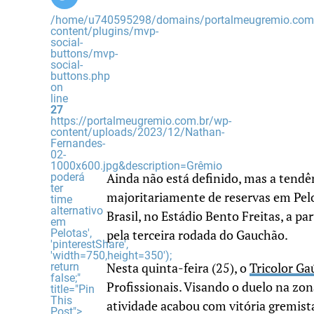
/home/u740595298/domains/portalmeugremio.com.
content/plugins/mvp-
social-
buttons/mvp-
social-
buttons.php
on
line
27
https://portalmeugremio.com.br/wp-
content/uploads/2023/12/Nathan-
Fernandes-
02-
1000x600.jpg&description=Grêmio
poderá
Ainda não está definido, mas a tend
ter
majoritariamente de reservas em Pel
time
alternativo
Brasil, no Estádio Bento Freitas, a par
em
Pelotas',
pela terceira rodada do Gauchão.
'pinterestShare',
'width=750,height=350');
return
Nesta quinta-feira (25), o
Tricolor G
false;"
Profissionais. Visando o duelo na zon
title="Pin
This
atividade acabou com vitória gremist
Post">