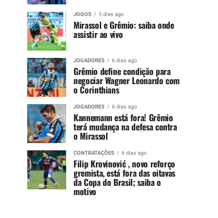
JOGOS
5 dias ago
Mirassol e Grêmio: saiba onde
assistir ao vivo
JOGADORES
6 dias ago
Grêmio define condição para
negociar Wagner Leonardo com
o Corinthians
JOGADORES
6 dias ago
Kannemann está fora! Grêmio
terá mudança na defesa contra
o Mirassol
CONTRATAÇÕES
6 dias ago
Filip Krovinović , novo reforço
gremista, está fora das oitavas
da Copa do Brasil; saiba o
motivo