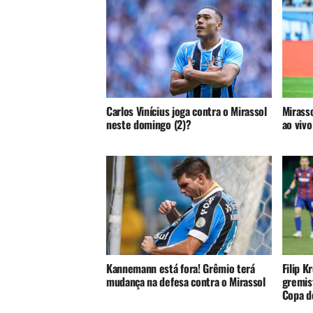
Carlos Vinícius joga contra o Mirassol
Mirasso
neste domingo (2)?
ao vivo
Kannemann está fora! Grêmio terá
Filip K
mudança na defesa contra o Mirassol
gremist
Copa do