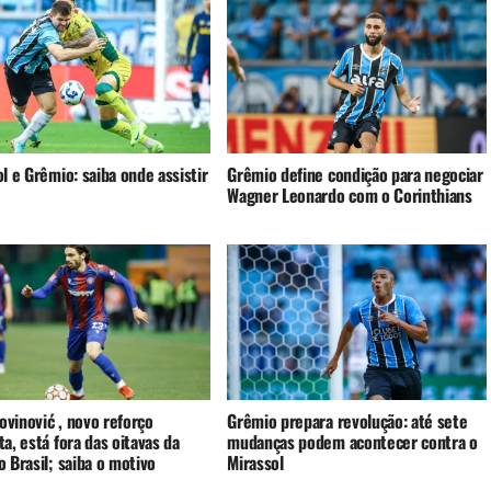
l e Grêmio: saiba onde assistir
Grêmio define condição para negociar
Wagner Leonardo com o Corinthians
rovinović , novo reforço
Grêmio prepara revolução: até sete
a, está fora das oitavas da
mudanças podem acontecer contra o
 Brasil; saiba o motivo
Mirassol