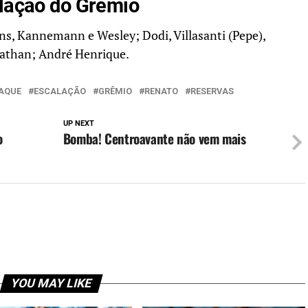
alação do Grêmio
ns, Kannemann e Wesley; Dodi, Villasanti (Pepe),
Nathan; André Henrique.
AQUE
ESCALAÇÃO
GRÊMIO
RENATO
RESERVAS
UP NEXT
o
Bomba! Centroavante não vem mais
YOU MAY LIKE