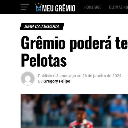
HOMEPAGE
ÚLTIMAS NO
SEM CATEGORIA
Grêmio poderá te
Pelotas
Published
3 anos ago
on
26 de janeiro de 2024
By
Gregory Felipe