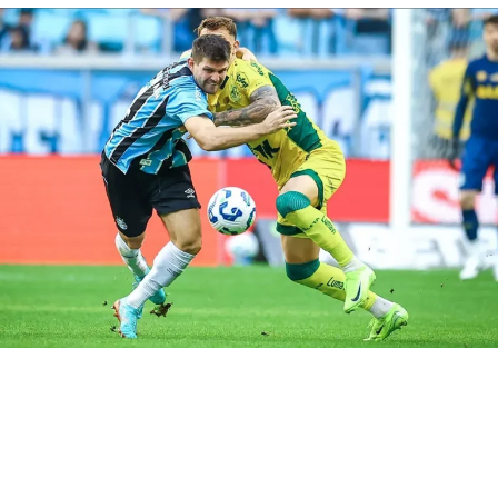
peso decisivo na competição. Se tudo der certo, o
Imortal acabará a rodada isolado na liderança.
RELATED TOPICS:
DESTAQUE
ESCALAÇÃO
GRÊMIO
JUVENTUDE
UP NEXT
Saiba como assistir de graça a Grêmio e Juventude
DON'T MISS
Renato x Roger: saiba quem venceu mais
Gregory Felipe