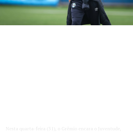
Nesta quarta-feira (31), o Grêmio encara o Juventude,