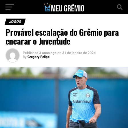
JOGOS
Provável escalação do Grêmio para
encarar o Juventude
Published
3 anos ago
on
31 de janeiro de 2024
By
Gregory Felipe