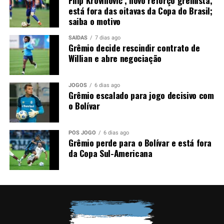
Filip Krovinović , novo reforço gremista,
está fora das oitavas da Copa do Brasil;
saiba o motivo
SAÍDAS
7 dias ago
Grêmio decide rescindir contrato de
Willian e abre negociação
JOGOS
6 dias ago
Grêmio escalado para jogo decisivo com
o Bolívar
PÓS JOGO
6 dias ago
Grêmio perde para o Bolívar e está fora
da Copa Sul-Americana