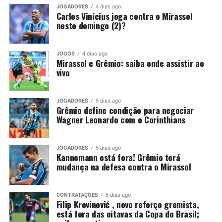
peça importante para o restante da temporada. Por
JOGADORES
4 dias ago
Carlos Vinícius joga contra o Mirassol
isso, só admite abrir negociações caso receba uma
neste domingo (2)?
proposta de compra que atenda às suas exigências
financeiras.
JOGOS
4 dias ago
Mirassol e Grêmio: saiba onde assistir ao
Você precisa ver também:
Kannemann está fora!
vivo
Grêmio terá mudança na defesa contra o Mirassol
Grêmio mantém decisão para
JOGADORES
5 dias ago
Grêmio define condição para negociar
Wagner Leonardo com o Corinthians
liberar Wagner Leonardo
Recentemente, o Vitória também tentou viabilizar o
JOGADORES
5 dias ago
Kannemann está fora! Grêmio terá
retorno de Wagner Leonardo. O clube baiano buscou
mudança na defesa contra o Mirassol
uma composição financeira, inclusive por conta de uma
pendência envolvendo a negociação realizada em 2025.
CONTRATAÇÕES
5 dias ago
Na ocasião, o Grêmio desembolsou 4,5 milhões de
Filip Krovinović , novo reforço gremista,
está fora das oitavas da Copa do Brasil;
dólares, cerca de R$ 25,1 milhões, para contratar o