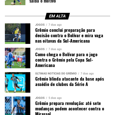
saiba o motivo
zagueiro. Apesar das conversas, as partes não chegaram
a um acordo e o jogador permaneceu em Porto Alegre.
EM ALTA
Enquanto isso, o Corinthians enfrenta dificuldades para
reforçar a defesa. Mesmo com autorização para
JOGOS
7 dias ago
Grêmio conclui preparação para
contratar atletas, o clube sofre duas punições de
decisão contra o Bolívar e mira vaga
transfer ban e, neste momento, não pode inscrever
nas oitavas da Sul-Americana
novos jogadores nas competições.
JOGOS
7 dias ago
Como chega o Bolívar para o jogo
Tricolor também busca um zagueiro
contra o Grêmio pela Copa Sul-
canhoto
Americana
ÚLTIMAS NOTÍCIAS DO GRÊMIO
7 dias ago
Paralelamente, o Grêmio segue no mercado em busca de
Grêmio blinda atacante da base após
um zagueiro canhoto para suprir a saída de Viery. Caso
assédio de clubes da Série A
Wagner Leonardo seja vendido, a diretoria deverá
intensificar a procura por dois defensores.
JOGOS
5 dias ago
Grêmio prepara revolução: até sete
Neste cenário, a tendência é de que o Corinthians não
mudanças podem acontecer contra o
avance nas tratativas. Sem possibilidade de registrar o
Mirassol