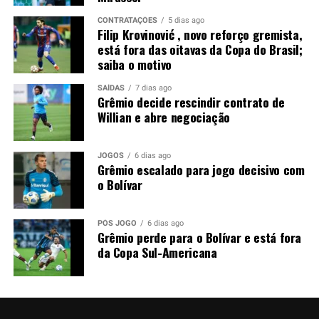
atleta e diante da exigência do Grêmio por uma venda, a
CONTRATAÇÕES
5 dias ago
negociação perdeu força nos bastidores.
Filip Krovinović , novo reforço gremista,
está fora das oitavas da Copa do Brasil;
Foto: Lucas Uebel / Grêmio
saiba o motivo
SAÍDAS
7 dias ago
Grêmio decide rescindir contrato de
Willian e abre negociação
JOGOS
6 dias ago
Grêmio escalado para jogo decisivo com
o Bolívar
PÓS JOGO
6 dias ago
Grêmio perde para o Bolívar e está fora
da Copa Sul-Americana