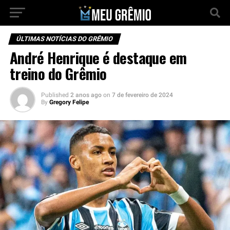
ÚLTIMAS NOTÍCIAS DO GRÊMIO
André Henrique é destaque em
treino do Grêmio
Published
2 anos ago
on
7 de fevereiro de 2024
By
Gregory Felipe