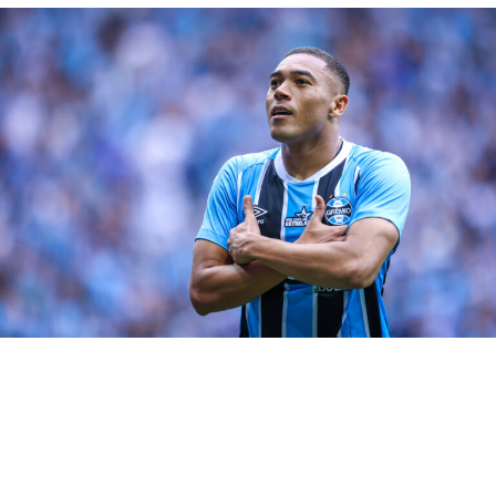
houve ruptura ligamentar.
A tendência é de que Renato utilize força máxima no
sábado (10) contra o São Luiz, na Arena. A bola rola pela
sétima rodada a partir das 16h30min (horário de
Brasília), Lucas Besozzi e André Henrique são os cotados
para a vaga de Nathan Fernandes. Se nenhum jogador
acusar algum problema, a equipe deverá ser a mesma
que iniciou contra o Noia, com exceção do camisa 32.
RELATED TOPICS:
ANDRÉ HENRIQUE
COLETIVO
DESTAQUE
GRÊMIO
REAPRESENTAÇÃO
UP NEXT
Mãe e irmã de Cristiano Ronaldo são gremistas