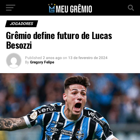
JOGADORES
Grêmio define futuro de Lucas
Besozzi
Published
2 anos ago
on
13 de fevereiro de 2024
By
Gregory Felipe