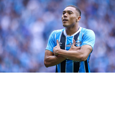
torcida não é das melhores. Contudo, a tendência é de
que ele retorne ao Fenerbahçe, da Turquia.
RELATED TOPICS:
DESTAQUE
GRÊMIO
JP GALVÃO
LUCAS BESOZZI
SAÍDA
UP NEXT
Pepe é sincero e abre o jogo sobre Renato Portaluppi
DON'T MISS
Bahia quer estender empréstimo de Adriel
Gregory Felipe