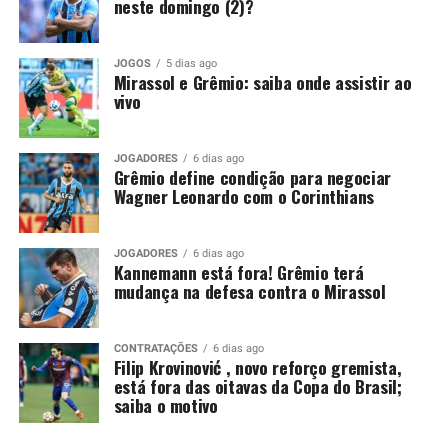
neste domingo (2)?
Embora o episódio tenha ocorrido antes da pausa para a
Copa do Mundo, a punição segue válida e será cumprida
JOGOS
5 dias ago
apenas agora. Por isso, o argentino ficará fora
Mirassol e Grêmio: saiba onde assistir ao
justamente em um confronto decisivo, no momento em
vivo
que o Tricolor busca recuperação após a eliminação na
Copa Sul-Americana.
JOGADORES
6 dias ago
Grêmio define condição para negociar
Kannemann recebeu críticas da
Wagner Leonardo com o Corinthians
torcida
JOGADORES
6 dias ago
Kannemann está fora! Grêmio terá
O lance que tirou Kannemann da partida ocorreu no dia
mudança na defesa contra o Mirassol
14 de maio, diante do Confiança-SE. Na ocasião, o
defensor entrou no intervalo para substituir Balbuena,
mas permaneceu pouco tempo em campo. Aos 29
CONTRATAÇÕES
6 dias ago
Filip Krovinović , novo reforço gremista,
minutos da etapa final, o árbitro Lucas Torezin mostrou
está fora das oitavas da Copa do Brasil;
o segundo cartão amarelo e, na sequência, o vermelho.
saiba o motivo
Além da expulsão, a atuação gerou críticas entre os