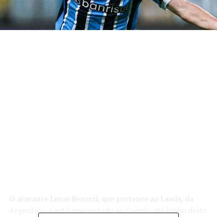
O atacante Lucas Besozzi, que pertence ao Lanús, da
Argentina, e está emprestado ao Grêmio até junho deste