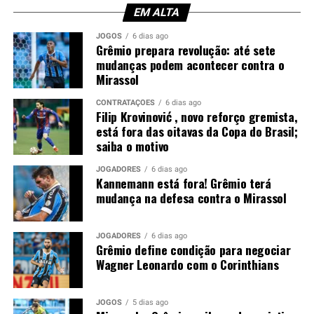
torcedores. Afinal, o experiente zagueiro recebeu duas
EM ALTA
advertências em menos de meia hora, comprometendo a
JOGOS
6 dias ago
equipe em um momento importante do confronto.
Grêmio prepara revolução: até sete
mudanças podem acontecer contra o
Mirassol
Você precisa ver também:
Filip Krovinović , novo
reforço gremista, está fora das oitavas da Copa do
CONTRATAÇÕES
6 dias ago
Brasil; saiba o motivo
Filip Krovinović , novo reforço gremista,
está fora das oitavas da Copa do Brasil;
Luís Castro avalia alternativas
saiba o motivo
Sem Kannemann à disposição, Luís Castro analisa as
JOGADORES
6 dias ago
Kannemann está fora! Grêmio terá
opções para montar a defesa. A tendência aponta para a
mudança na defesa contra o Mirassol
entrada de Wagner Leonardo, que disputa posição com
Luís Eduardo para atuar ao lado de Gustavo Martins. A
definição deve acontecer nos últimos treinamentos
JOGADORES
6 dias ago
Grêmio define condição para negociar
antes da partida.
Wagner Leonardo com o Corinthians
Contudo, a ausência do ídolo gremista abre espaço para
outro defensor mostrar serviço em um confronto de
JOGOS
5 dias ago