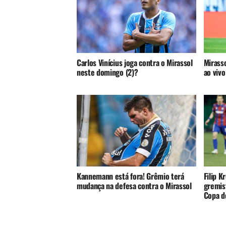
Carlos Vinícius joga contra o Mirassol
Mirasso
neste domingo (2)?
ao vivo
Kannemann está fora! Grêmio terá
Filip K
mudança na defesa contra o Mirassol
gremist
Copa do