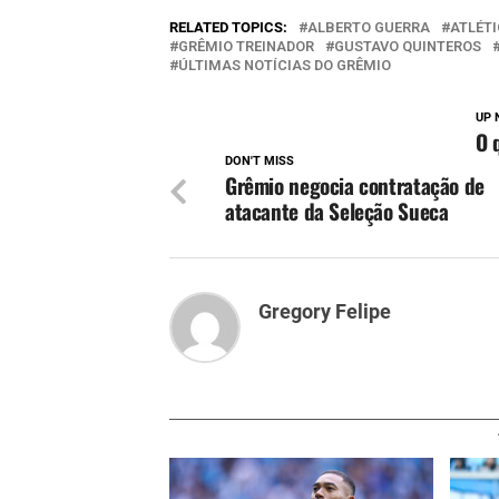
RELATED TOPICS:
ALBERTO GUERRA
ATLÉT
GRÊMIO TREINADOR
GUSTAVO QUINTEROS
ÚLTIMAS NOTÍCIAS DO GRÊMIO
UP 
O 
DON'T MISS
Grêmio negocia contratação de
atacante da Seleção Sueca
Gregory Felipe