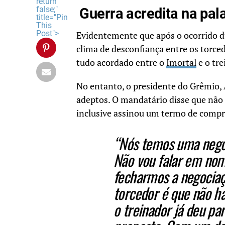
return
false;"
Guerra acredita na pal
title="Pin
This
Post">
Evidentemente que após o ocorrido d
clima de desconfiança entre os torced
tudo acordado entre o
Imortal
e o tre
No entanto, o presidente do Grêmio, 
adeptos. O mandatário disse que não 
inclusive assinou um termo de compr
“Nós temos uma nego
Não vou falar em nom
fecharmos a negociaç
torcedor é que não há
o treinador já deu pa