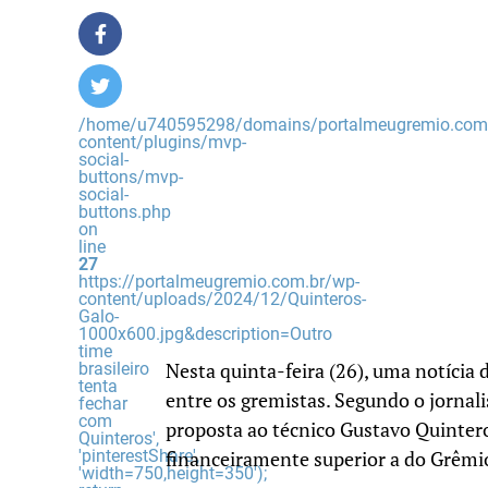
/home/u740595298/domains/portalmeugremio.com.
content/plugins/mvp-
social-
buttons/mvp-
social-
buttons.php
on
line
27
https://portalmeugremio.com.br/wp-
content/uploads/2024/12/Quinteros-
Galo-
1000x600.jpg&description=Outro
time
brasileiro
Nesta quinta-feira (26), uma notícia
tenta
entre os gremistas. Segundo o jornali
fechar
com
proposta ao técnico Gustavo Quinteros
Quinteros',
'pinterestShare',
financeiramente superior a do Grêmi
'width=750,height=350');