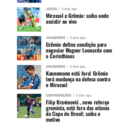
JOGOS
4 dias ago
Mirassol e Grêmio: saiba onde
assistir ao vivo
JOGADORES
5 dias ago
Grêmio define condição para
negociar Wagner Leonardo com
o Corinthians
JOGADORES
5 dias ago
Kannemann está fora! Grêmio
terá mudança na defesa contra
o Mirassol
CONTRATAÇÕES
5 dias ago
Filip Krovinović , novo reforço
gremista, está fora das oitavas
da Copa do Brasil; saiba o
motivo