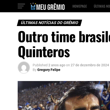
HOMEPAGE
ÚLTIMAS NO
ÚLTIMAS NOTÍCIAS DO GRÊMIO
Outro time brasil
Quinteros
Published
2 anos ago
on
27 de dezembro de 2024
By
Gregory Felipe