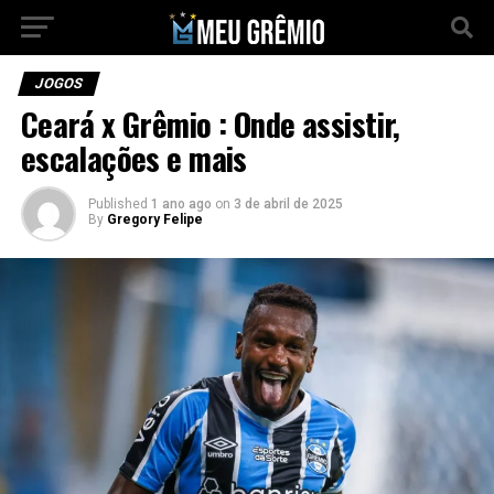
JOGOS
Ceará x Grêmio : Onde assistir,
escalações e mais
Published
1 ano ago
on
3 de abril de 2025
By
Gregory Felipe