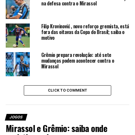
Tiago Volpi; Igor Serrote, Jemerson, Wagner
na defesa contra o Mirassol
Leonardo e Lucas Esteves; Camilo, Villasanti, Kike
Olivera, Edenilson e Amuzu; Arezo.
Técnico:
Gustavo Quinteros.
Filip Krovinović , novo reforço gremista, está
fora das oitavas da Copa do Brasil; saiba o
Quem apita Ceará x Grêmio
motivo
Edina Alves Batista, auxiliada por Danilo Ricardo
Grêmio prepara revolução: até sete
Simon Manis e Fabrini Bevilaqua Costa (trio de
mudanças podem acontecer contra o
Mirassol
SP).
VAR:
Caio Max Augusto Vieira (GO).
Onde assistir a partida ao vivo
CLICK TO COMMENT
O Premiere anuncia a transmissão.
Como chegam as equipes para
JOGOS
o confronto
Mirassol e Grêmio: saiba onde
Ceará