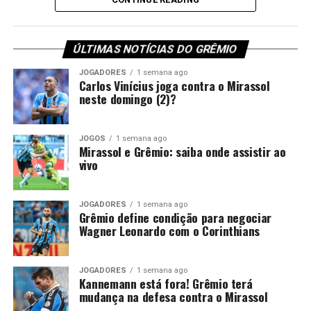
(horário de Brasília). Veja os convocados do
Imortal
pelo
mister Luís Castro.
ÚLTIMAS NOTÍCIAS DO GRÊMIO
Além de Viery, Gustavo Martins, Pavón e Carlos Vinícius
— que ficaram de fora do jogo contra o City Torque — a
JOGADORES
1 semana ago
Carlos Vinícius joga contra o Mirassol
lista inclui jogadores que estavam no departamento
neste domingo (2)?
médico. Os volantes Dodi e Leonel Pérez se recuperaram
de problemas musculares e ficam à disposição.
JOGOS
1 semana ago
Mirassol e Grêmio: saiba onde assistir ao
Você precisa ver também:
Brasileirão: Onde
vivo
assistir o Grenal 452 ao vivo
Confira a lista de relacionados do
JOGADORES
1 semana ago
Grêmio define condição para negociar
Wagner Leonardo com o Corinthians
Grêmio
Goleiros:
Grando e Weverton
JOGADORES
1 semana ago
Kannemann está fora! Grêmio terá
mudança na defesa contra o Mirassol
Zagueiros:
Balbuena, Gustavo Martins, Kannemann