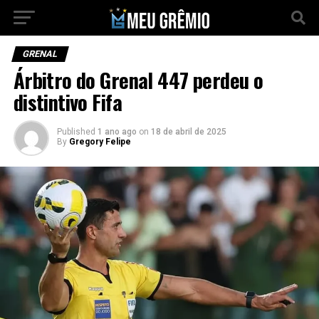
GRENAL
Árbitro do Grenal 447 perdeu o
distintivo Fifa
Published
1 ano ago
on
18 de abril de 2025
By
Gregory Felipe