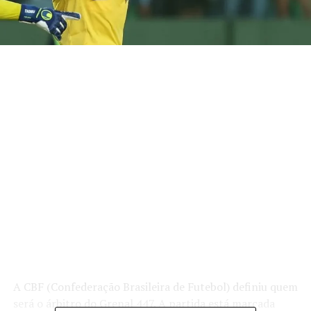
A CBF (Confederação Brasileira de Futebol) definiu quem
será o árbitro do Grenal 447. A partida está marcada