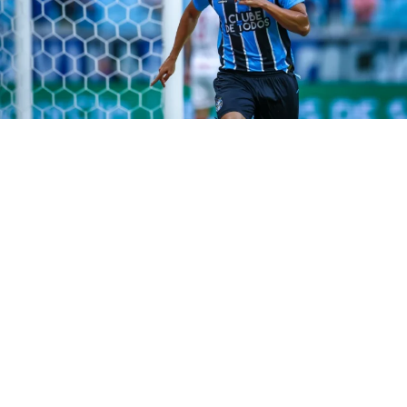
Bruno Santos.
Técnico
: Rafael Guanaes.
Grêmio
Weverton; Pávon (Diego Caito), Gustavo Martins,
Luís Eduardo (Wagner Leonardo) e Marlon;
Villasanti, Noriega e Nardoni; Amuzu, Carlos
Vinicius e Tetê.
Técnico
: Luís Castro
Onde assistir a Mirassol e Grêmio
ao vivo
O torcedor que não for ao Estádio Municipal José
Maria de Campos Maia poderá acompanhar a
partida ao vivo pelo
Amazon Prime
, que fará a
transmissão do confronto.
Arbitragem