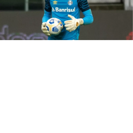
Três alterações aparecem praticamente definidas.
Weverton reassume a meta, enquanto Carlos Vinícius
retorna ao ataque após cumprir suspensão. Além disso,
a defesa terá um novo nome pelo lado esquerdo, já que
Kannemann ficará fora por suspensão. Wagner
Leonardo desponta como favorito, embora Luís Eduardo
também siga na disputa pela vaga.
Além dessas trocas, o mister avalia mudanças no meio-
campo. Leo Pérez e Villasanti ganharam força durante a
preparação e podem substituir Noriega e Dodi. A
intenção consiste em dar mais intensidade ao setor e
melhorar a circulação de bola desde os primeiros
minutos da partida.
Disputa por vagas segue aberta
Outras posições permanecem em análise. Pávon convive
com críticas pelo rendimento recente e pode perder
espaço. Caso isso aconteça, Diego Caito surge como uma