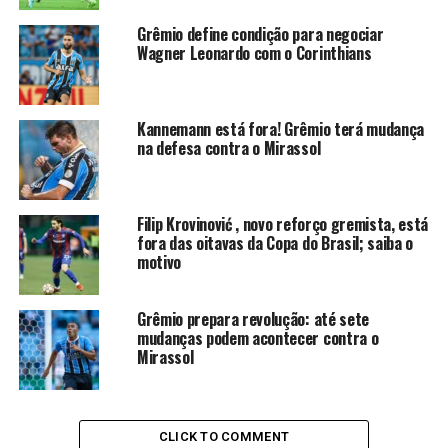
Braithwaite.
Técnico
: Mano Menezes.
Grêmio define condição para negociar
Bragantino
Wagner Leonardo com o Corinthians
Cleiton; Hurtado, Pedro Henrique, Rodríguez e
Juninho Capixaba; Gabriel, Eric Ramires e Jhon
Kannemann está fora! Grêmio terá mudança
Jhon; Lucas Barbosa, Vinicinho e Eduardo
na defesa contra o Mirassol
Sasha.
Técnico
: Fernando Seabra.
Quem apita Grêmio x RB
Filip Krovinović , novo reforço gremista, está
fora das oitavas da Copa do Brasil; saiba o
Bragantino
motivo
Davi Lacerda, auxiliado por Douglas Pagung e
Grêmio prepara revolução: até sete
Pedro Amorim de Freitas;
VAR:
Caio Max Vieira.
mudanças podem acontecer contra o
Mirassol
Onde assistir Grêmio x RB
Bragantino ao vivo
CLICK TO COMMENT