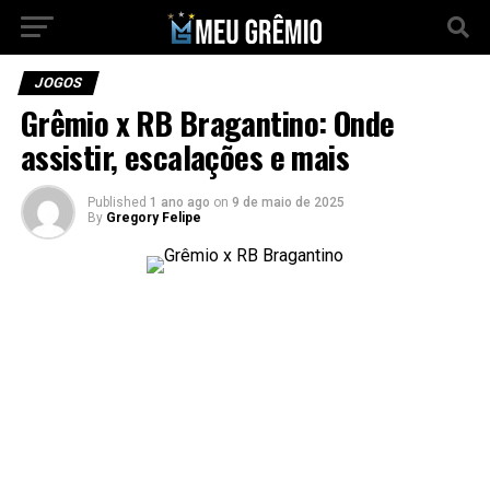
JOGOS
Grêmio x RB Bragantino: Onde
assistir, escalações e mais
Published
1 ano ago
on
9 de maio de 2025
By
Gregory Felipe