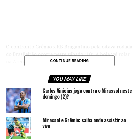
O confronto Grêmio x RB Bragantino pela oitava rodada
do Brasileirão ocorre neste sábado (10). A bola vai rolar
na Arena a partir das 18h30 (horário de Brasília).
CONTINUE READING
Prováveis escalações das
YOU MAY LIKE
equipes
Carlos Vinícius joga contra o Mirassol neste
domingo (2)?
Grêmio
Tiago Volpi; Igor Serrote, Jemerson, Wagner
Mirassol e Grêmio: saiba onde assistir ao
vivo
Leonardo e Marlon; Dodi e Cuellar; Alysson,
Cristaldo e Cristian Olivera;