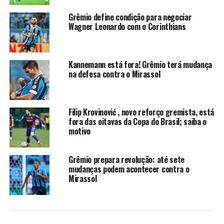
confronto: o lateral Marcos Rocha e o volante Erick
Grêmio define condição para negociar
Noriega, recém-contratados nesta semana e já
Wagner Leonardo com o Corinthians
disponíveis para a partida.
Provável escalação do Grêmio
Kannemann está fora! Grêmio terá mudança
na defesa contra o Mirassol
Tiago
Volpi; Marcos Rocha, Balbuena,
Kannemann e Marlon; Cuéllar, Edenilson,
Riquelme; Alysson, Kike Olivera e
Filip Krovinović , novo reforço gremista, está
Braithwaite. Técncico: Mano Menezes.
fora das oitavas da Copa do Brasil; saiba o
motivo
O centroavante Braithwaite, que cumpriu suspensão na
rodada anterior, está de volta à equipe. Por outro lado,
seu reserva imediato, Carlos Vinícius, está fora de
Grêmio prepara revolução: até sete
mudanças podem acontecer contra o
combate. O atacante foi expulso na partida contra o
Mirassol
Galo, realizada no último domingo.
Relacionados do Tricolor Gaúcho