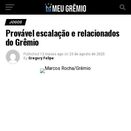
JOGOS
Provável escalação e relacionados
do Grêmio
Published
12 meses ago
on
23 de agosto de 2025
By
Gregory Felipe