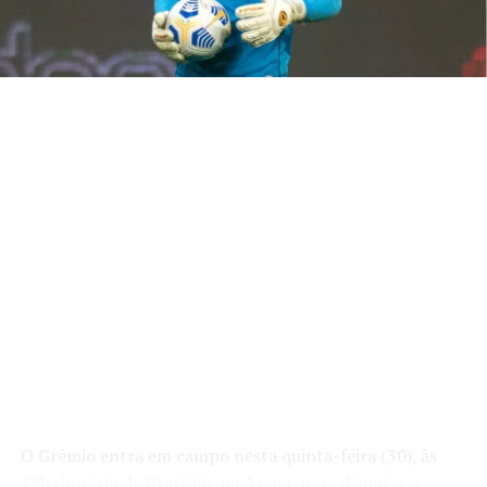
a defesa terá um novo nome pelo lado esquerdo, já que
Kannemann ficará fora por suspensão. Wagner
Leonardo desponta como favorito, embora Luís Eduardo
também siga na disputa pela vaga.
Além dessas trocas, o mister avalia mudanças no meio-
campo. Leo Pérez e Villasanti ganharam força durante a
preparação e podem substituir Noriega e Dodi. A
intenção consiste em dar mais intensidade ao setor e
melhorar a circulação de bola desde os primeiros
minutos da partida.
Disputa por vagas segue aberta
Outras posições permanecem em análise. Pávon convive
com críticas pelo rendimento recente e pode perder
espaço. Caso isso aconteça, Diego Caito surge como uma
alternativa para oferecer maior velocidade e
O Grêmio entra em campo nesta quinta-feira (30), às
agressividade pelo lado do campo. Marlon também corre
19h (horário de Brasília), na Arena, para disputar a