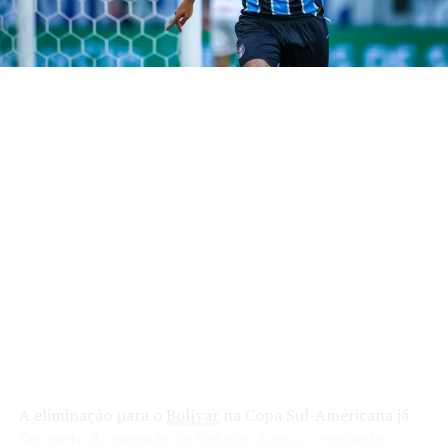
Weverton; Pávon (Diego Caito), Gustavo Martins,
Luís Eduardo (Wagner Leonardo) e Marlon;
Villasanti, Noriega e Nardoni; Amuzu, Carlos
Vinicius e Tetê.
Técnico
: Luís Castro
Onde assistir a Mirassol e Grêmio
ao vivo
O torcedor que não for ao Estádio Municipal José
Maria de Campos Maia poderá acompanhar a
partida ao vivo pelo
Amazon Prime
, que fará a
transmissão do confronto.
Arbitragem
Savio Pereira Sampaio, auxiliado por Leila Naiara
A eliminação para o
Bolívar
na Copa Sul-Americana já
Moreira da Cruz e Daniel Henrique da Silva Andrade
faz parte do passado no Grêmio. Agora, a comissão