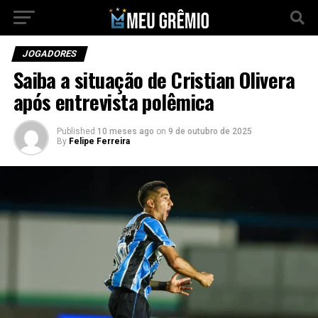
JOGADORES
Saiba a situação de Cristian Olivera
após entrevista polêmica
Published
10 meses ago
on
9 de outubro de 2025
By
Felipe Ferreira