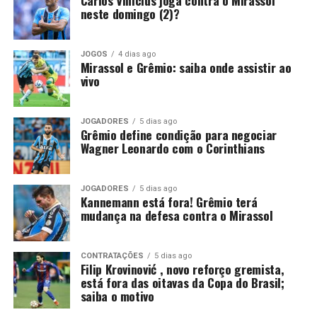
Foto: Lucas Uebel / Grêmio
neste domingo (2)?
Embora o episódio tenha ocorrido antes da pausa para a
Copa do Mundo, a punição segue válida e será cumprida
JOGOS
4 dias ago
apenas agora. Por isso, o argentino ficará fora
Mirassol e Grêmio: saiba onde assistir ao
justamente em um confronto decisivo, no momento em
vivo
que o Tricolor busca recuperação após a eliminação na
Copa Sul-Americana.
JOGADORES
5 dias ago
Grêmio define condição para negociar
Kannemann recebeu críticas da
Wagner Leonardo com o Corinthians
torcida
JOGADORES
5 dias ago
Kannemann está fora! Grêmio terá
O lance que tirou Kannemann da partida ocorreu no dia
mudança na defesa contra o Mirassol
14 de maio, diante do Confiança-SE. Na ocasião, o
defensor entrou no intervalo para substituir Balbuena,
mas permaneceu pouco tempo em campo. Aos 29
CONTRATAÇÕES
5 dias ago
Filip Krovinović , novo reforço gremista,
minutos da etapa final, o árbitro Lucas Torezin mostrou
está fora das oitavas da Copa do Brasil;
o segundo cartão amarelo e, na sequência, o vermelho.
saiba o motivo