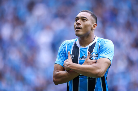
Você precisa ver também:
Mano poderá contar
com o retorno de titulares em jogo-treino
Assessor nega intenção de deixar o
clube
Segundo informações do site GZH, Cristian Olivera teria
manifestado o desejo de deixar o
Tricolor Gaúcho
por
ter perdido espaço. No entanto, sua assessoria se
mostrou surpresa com a notícia e afirmou que Kike está
totalmente comprometido com o trabalho, além de ter
interesse em permanecer no clube, já que vê espaço
para evoluir.
Quanto à condição física do jogador, a direção gremista
informou à Associação Uruguaia de Futebol que a
avaliação médica não apontou nenhum tipo de lesão.
Ainda assim, Cristian Olivera afirma que não está em
plenas condições de jogo.