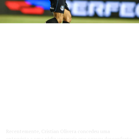
Recentemente, Cristian Olivera concedeu uma
entrevista a uma rádio uruguaia que causou desconforto