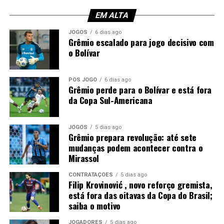
Além da expulsão, a atuação gerou críticas entre os
torcedores. Afinal, o experiente zagueiro recebeu duas
EM ALTA
advertências em menos de meia hora, comprometendo a
JOGOS
6 dias ago
equipe em um momento importante do confronto.
Grêmio escalado para jogo decisivo com
o Bolívar
Você precisa ver também:
Filip Krovinović , novo
reforço gremista, está fora das oitavas da Copa do
PÓS JOGO
6 dias ago
Brasil; saiba o motivo
Grêmio perde para o Bolívar e está fora
da Copa Sul-Americana
Luís Castro avalia alternativas
Sem Kannemann à disposição, Luís Castro analisa as
JOGOS
5 dias ago
Grêmio prepara revolução: até sete
opções para montar a defesa. A tendência aponta para a
mudanças podem acontecer contra o
entrada de Wagner Leonardo, que disputa posição com
Mirassol
Luís Eduardo para atuar ao lado de Gustavo Martins. A
definição deve acontecer nos últimos treinamentos
CONTRATAÇÕES
5 dias ago
Filip Krovinović , novo reforço gremista,
antes da partida.
está fora das oitavas da Copa do Brasil;
saiba o motivo
Contudo, a ausência do ídolo gremista abre espaço para
outro defensor mostrar serviço em um confronto de
JOGADORES
5 dias ago