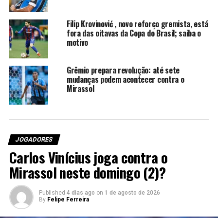
isso me faz pensar é que
chegou algum companheiro
Filip Krovinović , novo reforço gremista, está
fora das oitavas da Copa do Brasil; saiba o
novo de renome e ele sacou
motivo
a mim “, disse Kike.
Grêmio prepara revolução: até sete
mudanças podem acontecer contra o
Mirassol
Cristian Olivera segue integrado
ao grupo do Grêmio
Na reapresentação do elenco, na terça-feira (7), o atleta
JOGADORES
teve uma reunião com a direção e a comissão técnica
Carlos Vinícius joga contra o
para esclarecer os acontecimentos recentes. O Grêmio
Mirassol neste domingo (2)?
considera o episódio superado e já reintegrou o jogador
ao grupo. Como Cristian Olivera relata desconforto
muscular, ele vem realizando atividades com algumas
Published
4 dias ago
on
1 de agosto de 2026
By
Felipe Ferreira
restrições.