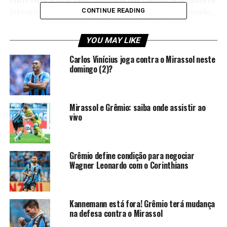
interno no Grêmio. O atacante afirmou estar lesionado,
CONTINUE READING
o que o teria impedido de atuar tanto pelo clube quanto
pela Seleção Uruguaia. Além disso, declarou que Mano
YOU MAY LIKE
Menezes o retirou do time sem lhe dar explicações,
Carlos Vinícius joga contra o Mirassol neste
mesmo estando em boa fase quando deixou a equipe.
domingo (2)?
“Estou muito triste. De um
partida para outra, ele
Mirassol e Grêmio: saiba onde assistir ao
vivo
(Mano Menezes)
me tirou
sem dar explicação
, sem
dizer nada. Não é que eu
Grêmio define condição para negociar
Wagner Leonardo com o Corinthians
estivesse “destruindo”, mas
estava ajudando a equipe,
vinha jogando bem, fazendo
Kannemann está fora! Grêmio terá mudança
na defesa contra o Mirassol
as coisas corretas. O que