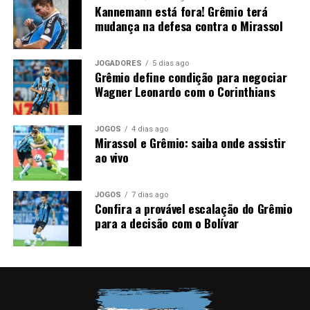
Kannemann está fora! Grêmio terá
grande importância. O
Grêmio
espera iniciar o mata-
mudança na defesa contra o Mirassol
mata com um bom resultado para construir vantagem e
chegar mais tranquilo ao duelo de volta das oitavas de
final da Copa do Brasil.
JOGADORES
5 dias ago
Grêmio define condição para negociar
Wagner Leonardo com o Corinthians
Foto: Lucas Uebel / Grêmio
JOGOS
4 dias ago
Mirassol e Grêmio: saiba onde assistir
ao vivo
JOGOS
7 dias ago
Confira a provável escalação do Grêmio
para a decisão com o Bolívar