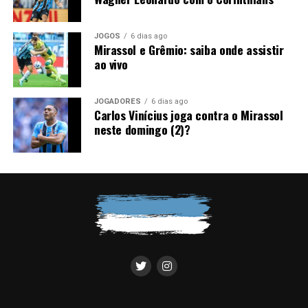
aumentar a concentração e aproveitar o fator casa para
construir o resultado necessário. Se repetir os
momentos positivos apresentados na Bolívia e eliminar
JOGOS
6 dias ago
Mirassol e Grêmio: saiba onde assistir
as falhas individuais, o Imortal reúne qualidade
ao vivo
suficiente para reverter a vantagem do Bolívar e seguir
vivo na luta pelo título da Copa Sul-Americana.
JOGADORES
6 dias ago
Carlos Vinícius joga contra o Mirassol
neste domingo (2)?