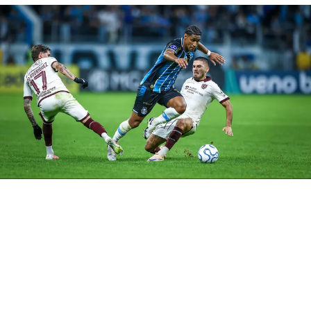
estrutura com dois volantes, somada a três defensores
de área, transformou os pontas em alas, enquanto o
meia-central e os dois atacantes deram profundidade. O
time ganhou numericamente o corredor central, teve
amplitude lateral e resistência no setor defensivo.
Apesar da ressalva em relação à qualidade do adversário,
é preciso reconhecer que a ideia do técnico funcionou na
mecânica. No próximo domingo, o Tricolor recebe o
Coritiba, em um teste de maior dificuldade. Para que o
trabalho evolua, é fundamental que o novo modelo de
jogo seja mantido, de preferência com os mesmos
jogadores. A equipe precisa ganhar entrosamento, e isso
só aparece com repetição.
Foto: Lucas Uebel / Grêmio
RELATED TOPICS:
CONFIANÇA-SE
COPA DO BRASIL
DESTAQUE
GRÊMIO
GRÊMIO X CONFIANÇA-SE