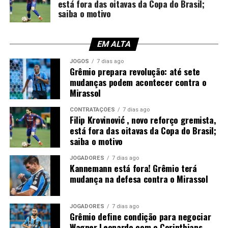
está fora das oitavas da Copa do Brasil;
Enquanto isso, o restante da equipe encontrou
saiba o motivo
dificuldades para suportar a pressão imposta pela
altitude. Ainda assim, conseguiu equilibrar a partida em
alguns momentos e demonstrou competitividade
EM ALTA
mesmo atuando fora de casa contra um adversário
JOGOS
7 dias ago
acostumado às condições de La Paz.
Grêmio prepara revolução: até sete
mudanças podem acontecer contra o
Decisão na Arena anima os
Mirassol
gremistas
CONTRATAÇÕES
7 dias ago
Filip Krovinović , novo reforço gremista,
está fora das oitavas da Copa do Brasil;
Apesar da derrota, o placar mantém o confronto
saiba o motivo
totalmente em aberto. O resultado final reforçou a
confiança do elenco e deixou o clube gaúcho em
JOGADORES
7 dias ago
Kannemann está fora! Grêmio terá
condições reais de buscar a virada diante de sua torcida.
mudança na defesa contra o Mirassol
Por isso, o ambiente para o duelo de volta continua
otimista.
JOGADORES
7 dias ago
Grêmio define condição para negociar
Agora, o Grêmio precisa corrigir os erros defensivos,
Wagner Leonardo com o Corinthians