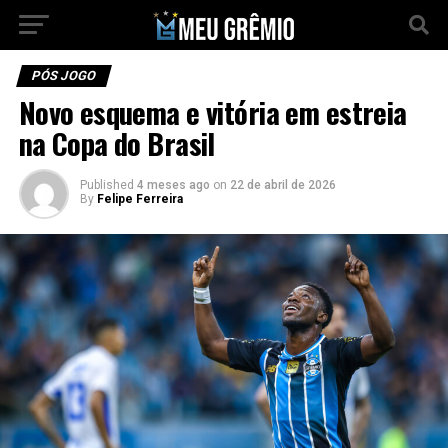
PÓS JOGO
Novo esquema e vitória em estreia
na Copa do Brasil
Published
4 meses ago
on
22 de abril de 2026
By
Felipe Ferreira