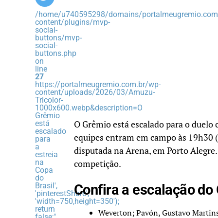
/home/u740595298/domains/portalmeugremio.com.
content/plugins/mvp-
social-
buttons/mvp-
social-
buttons.php
on
line
27
https://portalmeugremio.com.br/wp-
content/uploads/2026/03/Amuzu-
Tricolor-
1000x600.webp&description=O
Grêmio
está
O Grêmio está escalado para o duelo c
escalado
equipes entram em campo às 19h30 (hor
para
a
disputada na Arena, em Porto Alegre.
estreia
na
competição.
Copa
do
Brasil',
Confira a escalação do
'pinterestShare',
'width=750,height=350');
return
Weverton; Pavón, Gustavo Martins
false;"