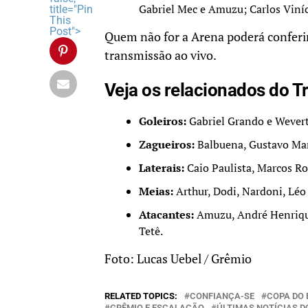
Gabriel Mec e Amuzu; Carlos Viníc
title="Pin
This
Post">
Quem não for a Arena poderá conferir
transmissão ao vivo.
Veja os relacionados do T
Goleiros:
Gabriel Grando e Wever
Zagueiros:
Balbuena, Gustavo Mar
Laterais:
Caio Paulista, Marcos Ro
Meias:
Arthur, Dodi, Nardoni, Léo
Atacantes:
Amuzu, André Henrique
Tetê.
Foto: Lucas Uebel / Grêmio
RELATED TOPICS:
CONFIANÇA-SE
COPA DO 
GRÊMIO E ESCALAÇÃO
ÚLTIMAS NOTÍCIAS D