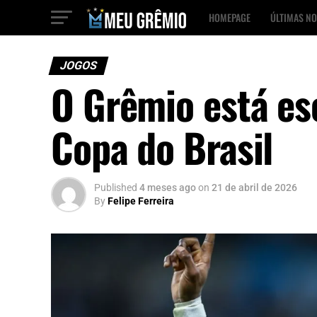
HOMEPAGE
ÚLTIMAS NO
JOGOS
O Grêmio está esc
Copa do Brasil
Published
4 meses ago
on
21 de abril de 2026
By
Felipe Ferreira