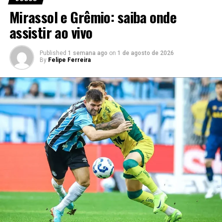
Mirassol e Grêmio: saiba onde
RELATED TOPICS:
DESTAQUE
FLAMENGO
GRÊMIO
GRÊMIO ESCALAÇÃO
GRÊMIO X FLAMENGO AO VIVO
assistir ao vivo
ÚLTIMAS NOTÍCIAS DO GRÊMIO
UP NEXT
Published
1 semana ago
on
1 de agosto de 2026
Brasileirão: Grêmio escalado para partida contra o
By
Felipe Ferreira
Flamengo
DON'T MISS
Villasanti participa de treino e se aproxima de retorno
Felipe Ferreira