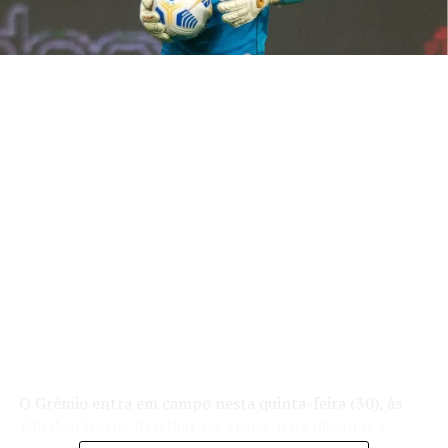
Kannemann ficará fora por suspensão. Wagner
Leonardo desponta como favorito, embora Luís Eduardo
também siga na disputa pela vaga.
Além dessas trocas, o mister avalia mudanças no meio-
campo. Leo Pérez e Villasanti ganharam força durante a
preparação e podem substituir Noriega e Dodi. A
intenção consiste em dar mais intensidade ao setor e
melhorar a circulação de bola desde os primeiros
minutos da partida.
Disputa por vagas segue aberta
Outras posições permanecem em análise. Pávon convive
com críticas pelo rendimento recente e pode perder
espaço. Caso isso aconteça, Diego Caito surge como uma
alternativa para oferecer maior velocidade e
O Grêmio entra em campo nesta quinta-feira (30), às
agressividade pelo lado do campo. Marlon também corre
19h (horário de Brasília), na Arena, para disputar a
o risco de começar no banco após retornar