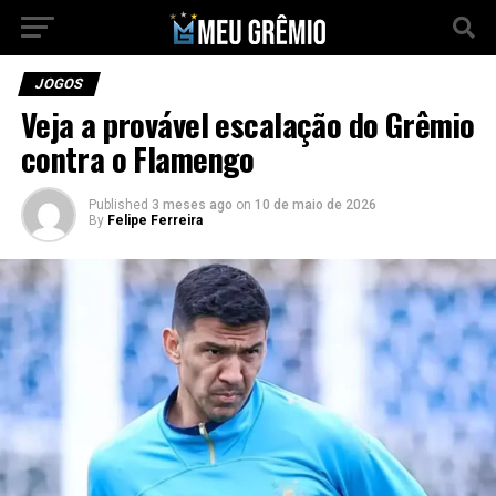
JOGOS
Veja a provável escalação do Grêmio
contra o Flamengo
Published
3 meses ago
on
10 de maio de 2026
By
Felipe Ferreira