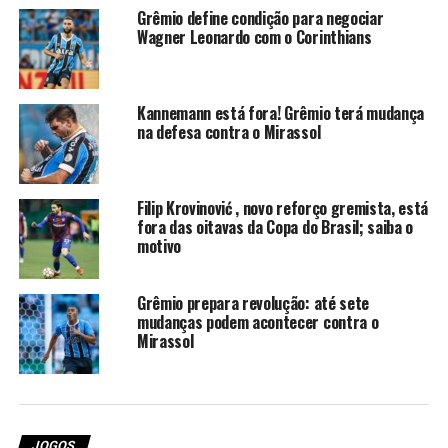
O paraguaio leva vantagem pela liderança e experiência.
Grêmio define condição para negociar
Wagner Leonardo com o Corinthians
Já o jovem, cria da base
gremista
, além da qualidade,
possui velocidade, característica que agrada ao mister,
mas o setor ficaria entregue a três defensores em
formação. Portanto, o veterano deve ser o escolhido.
Kannemann está fora! Grêmio terá mudança
na defesa contra o Mirassol
Você precisa ver também:
Villasanti participa de
treino e se aproxima de retorno
Filip Krovinović , novo reforço gremista, está
Veja a provável escalação do
fora das oitavas da Copa do Brasil; saiba o
motivo
Grêmio
Grêmio prepara revolução: até sete
Weverton; Pavón, Balbuena, Gustavo Martins,
mudanças podem acontecer contra o
Mirassol
Viery e Pedro Gabriel; Leonel Pérez, Noriega e
Gabriel Mec; Amuzu e Carlos Vinícius. Técnico:
Luís Castro.
Foto: Lucas Uebel/Grêmio
JOGOS