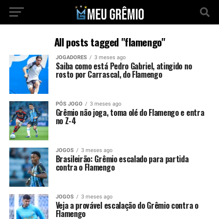
All posts tagged "flamengo"
JOGADORES
3 meses ago
Saiba como está Pedro Gabriel, atingido no
rosto por Carrascal, do Flamengo
PÓS JOGO
3 meses ago
Grêmio não joga, toma olé do Flamengo e entra
no Z-4
JOGOS
3 meses ago
Brasileirão: Grêmio escalado para partida
contra o Flamengo
JOGOS
3 meses ago
Veja a provável escalação do Grêmio contra o
Flamengo